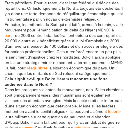
Etats pétroliers. Pour le reste, c'est l'état fédéral qui décide des
répartitions. Or historiquement, le Nord a toujours été déshérité, il
y a donc une forte demande de rééquilibrage économique qui est
instrumentalisé par un noyau d'extrémistes religieux.
En outre, les militants du Sud qui ont lutté, armes à la main, via le
Mouvement pour l'émancipation du delta du Niger (MEND) à
partir
de 2006 contre l'Etat fédéral, ont obtenu des contreparties.
26 000 d'entre eux bénéficient grâce à la loi d'amnistie de 2009
d'un revenu mensuel de 400 dollars et d'un accès privilégié à des
formations professionnelles. Cela a renforcé encore un peu plus
le sentiment d'injustice chez les nordistes. Boko Haram applique
en fait une stratégie miroir en semant la terreur, comme le MEND
l'a fait, pour
rééquilibrer
la situation économique du pays. Un
chemin que les militants du Sud refusent catégoriquement.
Cela signifie-t-il que Boko Haram rencontre une forte
audience dans le Nord ?
Dans les pratiques violentes du mouvement, non. Si les chrétiens
sont principalement visés, des musulmans sont également
victimes des attentats aveugles. Mais la secte croît sur le terreau
d'une situation économique défavorable. Même si les leaders
mettent en avant le conflit religieux, ils peuvent aisément
fédérer
leurs militants sur cette question de pauvreté et d'abandon
d'Abuja. Boko Haram fait tout pour qu'il y ait un début de guerre
civile et
pousser
Goodluck Jonathan à
négocier
une nouvelle