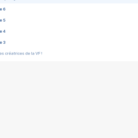
e 6
e 5
e 4
e 3
s créatrices de la VF !
e 2
e 1
e Mektoub My Love arrive enfin ! Rencontre avec Shaïn Boumedine et Sal
i : après Toni en famille
elle réalise le bouleversant Dites lui que je l'aime
ais ! Rencontre autour de Vie privée de Rebecca Zlotowski
 de Marguerite, Grave... Rencontre avec Ella Rumpf