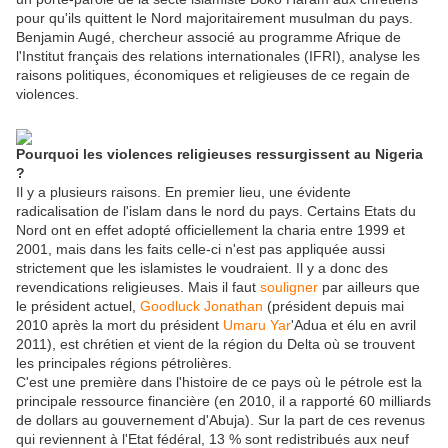
pour qu'ils quittent le Nord majoritairement musulman du pays.
Benjamin Augé, chercheur associé au programme Afrique de
l'Institut français des relations internationales (IFRI), analyse les
raisons politiques, économiques et religieuses de ce regain de
violences.
Pourquoi les violences religieuses ressurgissent au Nigeria
?
Il y a plusieurs raisons. En premier lieu, une évidente
radicalisation de l'islam dans le nord du pays. Certains Etats du
Nord ont en effet adopté officiellement la charia entre 1999 et
2001, mais dans les faits celle-ci n'est pas appliquée aussi
strictement que les islamistes le voudraient. Il y a donc des
revendications religieuses. Mais il faut
souligner
par ailleurs que
le président actuel,
Goodluck Jonathan
(président depuis mai
2010 après la mort du président
Umaru Yar
'Adua et élu en avril
2011), est chrétien et vient de la région du Delta où se trouvent
les principales régions pétrolières.
C'est une première dans l'histoire de ce pays où le pétrole est la
principale ressource financière (en 2010, il a rapporté 60 milliards
de dollars au gouvernement d'Abuja). Sur la part de ces revenus
qui reviennent à l'Etat fédéral, 13 % sont redistribués aux neuf