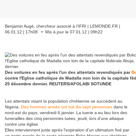
Benjamin Augé, chercheur associé à l'IFRI
| LEMONDE.FR |
06.01.12 | 17h08 • Mis à jour le 07.01.12 | 09h22
Des voitures en feu après l'un des attentats revendiqués par
B
contre l'Eglise catholique de Madalla non loin de la capitale féd
25 décembre dernier.
REUTERS/AFOLABI SOTUNDE
Les attentats visant la population chrétienne se succèdent au
Nigeria.
Des hommes armés ont tué dix-sept personnes
dans le
nord-est du pays, vendredi 6 janvier. La tuerie a eu lieu lors des
funerailles des cinq personnes tuées, jeudi, lors d'une attaque
contre une église.
Elles interviennent juste après l'expiration d'un ultimatum fixé par
un porte-parole de la secte islamiste Boko Haram aux chrétiens