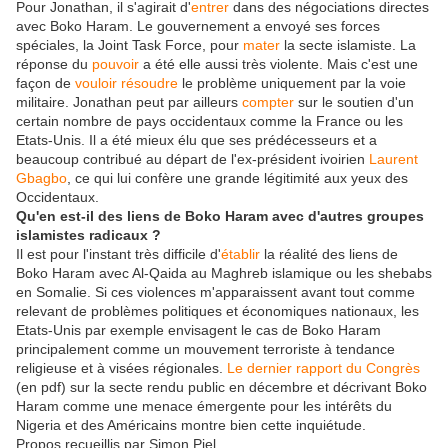
Pour Jonathan, il s'agirait d'
entrer
dans des négociations directes
avec Boko Haram. Le gouvernement a envoyé ses forces
spéciales, la Joint Task Force, pour
mater
la secte islamiste. La
réponse du
pouvoir
a été elle aussi très violente. Mais c'est une
façon de
vouloir
résoudre
le problème uniquement par la voie
militaire. Jonathan peut par ailleurs
compter
sur le soutien d'un
certain nombre de pays occidentaux comme la France ou les
Etats-Unis. Il a été mieux élu que ses prédécesseurs et a
beaucoup contribué au départ de l'ex-président ivoirien
Laurent
Gbagbo
, ce qui lui confère une grande légitimité aux yeux des
Occidentaux.
Qu'en est-il des liens de Boko Haram avec d'autres groupes
islamistes radicaux ?
Il est pour l'instant très difficile d'
établir
la réalité des liens de
Boko Haram avec Al-Qaida au Maghreb islamique ou les shebabs
en Somalie. Si ces violences m'apparaissent avant tout comme
relevant de problèmes politiques et économiques nationaux, les
Etats-Unis par exemple envisagent le cas de Boko Haram
principalement comme un mouvement terroriste à tendance
religieuse et à visées régionales.
Le dernier rapport du Congrès
(en pdf) sur la secte rendu public en décembre et décrivant Boko
Haram comme une menace émergente pour les intérêts du
Nigeria et des Américains montre bien cette inquiétude.
Propos recueillis par Simon Piel