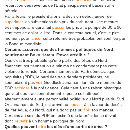
répartition des revenus de l'Etat principalement basés sur le
pétrole.
Par ailleurs, le président a pris la décision début janvier de
supprimer
les subventions des prix du carburant. Une mesure
très impopulaire qui a fait
passer
les prix à la pompe de 30 à 90
centimes de dollar le litre. Dans le contexte actuel, c'est le pire
moment pour
lancer
cette réforme très probablement soufflée par
la Banque mondiale.
Certains assurent que des hommes politiques du Nord
soutiennent Boko Haram. Est-ce crédible ?
Oui, c'est très probable qu'une partie des élites du Nord
financent, soutiennent ou à minima ne condamnent pas cette
violence terroriste. Certains membres du Parti démocratique
populaire (PDP), le parti des trois derniers présidents, ne
souhaitaient pas
voir
Goodluck Jonathan, lui-même membre du
PDP,
accéder
à la présidence. Cela tient à une raison historique
qui veut que traditionnellement le poste soit attribué
alternativement à une personnalité politique du Nord puis du Sud.
Or Jonathan, du Sud, est arrivé au
pouvoir
à la faveur du décès
de Yar'Adua, du Nord, qui n'a donc pas pu
finir
son mandat.
Certains au sein du PDP ont estimé que la présidence devait
donc
revenir
à un homme politique du Nord.
Quelles peuvent
être
les clés d'une sortie de crise ?