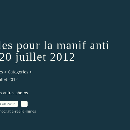
les pour la manif anti
0 juillet 2012
es
>
Categories
>
illet 2012
s autres photos
4.08.2012
…
ocratie-reelle-nimes