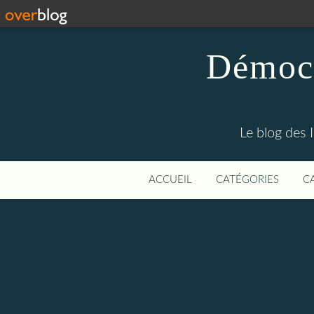
Démocr
Le blog des 
ACCUEIL
CATÉGORIES
C