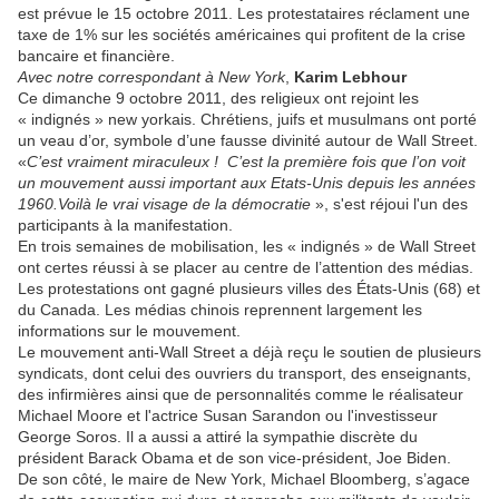
est prévue le 15 octobre 2011. Les protestataires réclament une
taxe de 1% sur les sociétés américaines qui profitent de la crise
bancaire et financière.
Avec notre correspondant à New York
,
Karim Lebhour
Ce dimanche 9 octobre 2011, des religieux ont rejoint les
« indignés » new yorkais. Chrétiens, juifs et musulmans ont porté
un veau d’or, symbole d’une fausse divinité autour de Wall Street.
«
C’est vraiment miraculeux
!
C’est la première fois que l’on voit
un mouvement aussi important aux Etats-Unis depuis les années
1960.Voilà le vrai visage de la démocratie
», s'est réjoui l'un des
participants à la manifestation.
En trois semaines de mobilisation, les « indignés » de Wall Street
ont certes réussi à se placer au centre de l’attention des médias.
Les protestations ont gagné plusieurs villes des États-Unis (68) et
du Canada. Les médias chinois reprennent largement les
informations sur le mouvement.
Le mouvement anti-Wall Street a déjà reçu le soutien de plusieurs
syndicats, dont celui des ouvriers du transport, des enseignants,
des infirmières ainsi que de personnalités comme le réalisateur
Michael Moore et l'actrice Susan Sarandon ou l'investisseur
George Soros. Il a aussi a attiré la sympathie discrète du
président Barack Obama et de son vice-président, Joe Biden.
De son côté, le maire de New York, Michael Bloomberg, s’agace