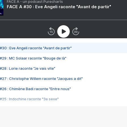
FACE A - un podcast Purecharts
FACE A #30 : Eve Angeli raconte "Avant de partir"
#30 : Eve Angeli raconte "Avant de partir"
#29 : MC Solaar raconte "Bouge de là"
28 : Lorie raconte "Je vais vite"
#27 : Christophe Willem raconte "Jacques a dit"
#26 : Chimène Badi raconte "Entre nous"
#25 : Indochine raconte "3e sexe"
#24 : Zaho raconte "C'est chelou"
#23 : Patrick Bruel raconte "Au café des délices"