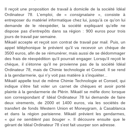
Il reçoit une proposition de travail à domicile de la société Idéal
Ordinateur 78. L'emploi, de «
consignataire
», consiste à
entreposer du matériel informatique chez lui, jusqu'à ce qu'on lui
demande de le réexpédier, la société expliquant qu'elle ne
dispose pas d'entrepôts dans sa région : 900 euros pour trois
jours de travail par semaine.
Mikaël accepte et reçoit son contrat de travail par mail. Puis, un
appel téléphonique le prévient qu'il va recevoir un chèque de
3500 euros, afin de se rémunérer, mais aussi de se dédommager
des frais de réexpédition qu'il pourrait engager. Lorsqu'il reçoit le
chèque, il s'étonne qu'il ne provienne pas de la société Idéal
Ordinateur 78, mais de Chimie technologie et Conseil. Il se rend
à la gendarmerie, qui n'y voit pas matière à s'inquiéter...
Mikaël appelle tout de même Chimie Technologie et Conseil, qui
indique s'être fait voler un carnet de chèques et avoir porté
plainte à la gendarmerie de Plérin. Mikaël se méfie donc lorsque
son correspondant d' Idéal Ordinateur 78 lui demande de faire
deux virements, de 2000 et 1400 euros, via les sociétés de
transfert de fonds Western Union et Moneygram, à Casablanca
et dans la région parisienne. Mikaël prévient les gendarmes,
«
qui ne semblent pas bouger
». Il découvre ensuite que le
gérant de Idéal Ordinateur 78 s'est fait usurper son adresse.