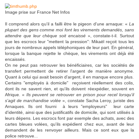
Image prise sur France Net Infos
Il comprend alors qu'il a failli être le pigeon d'une arnaque: «
La
plupart des gens comme moi font les virements demandés, sans
attendre que leur chèque soit encaissé
», constate-t-il. Surtout
que les escrocs leur "mettent la pression": Mikaël reçoit tous les
jours de nombreux appels téléphoniques de leur part. En général,
lorsque la banque rejette le chèque, les virements ont déjà été
encaissés.
On ne peut pas retrouver les bénéficiaires, car les sociétés de
transfert permettent de retirer l'argent de manière anonyme.
Quant à celui qui avait besoin d'argent, il en manque encore plus.
Certains "employés à domicile" reçoivent réellement des colis,
dont ils ne savent rien, et qu'ils doivent réexpédier, souvent en
Afrique. «
Ils peuvent se retrouver en prison pour recel lorsqu'il
s'agit de
marchandise volée
», constate Sacha Leroy, juriste des
Arnaques. Ils ont fourni à leurs "employeurs" leur carte
d'identité, ainsi que des justificatifs de domicile, qui sont utilisés à
leurs dépens. Les escrocs font par exemple des achats, avec des
cartes bleues volées, qu'ils expédient chez eux, avant de leur
demandent de les renvoyer ailleurs. Mais ce sont eux que la
police retrouve...