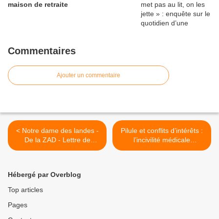
maison de retraite
Commentaires
Ajouter un commentaire
< Notre dame des landes -
Pilule et conflits d’intérêts :
De la ZAD - Lettre de
l’incivilité médicale
solidarité des occupantEs
permanente >
de la forêt de Hambach
avec les occupations
Hébergé par Overblog
d’arbres contre la
construction de routes
Top articles
Pages