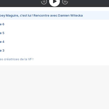
bey Maguire, c'est lui ! Rencontre avec Damien Witecka
e 6
e 5
e 4
e 3
s créatrices de la VF !
e 2
e 1
e Mektoub My Love arrive enfin ! Rencontre avec Shaïn Boumedine et Sal
i : après Toni en famille
elle réalise le bouleversant Dites lui que je l'aime