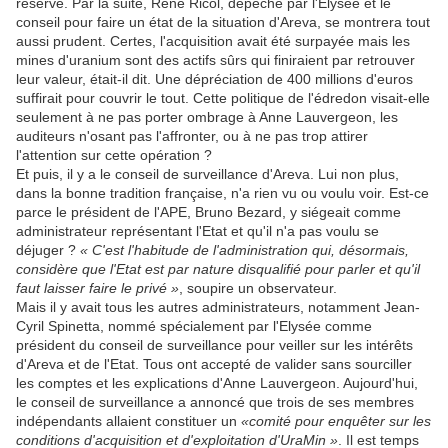
réserve. Par la suite, René Ricol, dépêché par l'Elysée et le
conseil pour faire un état de la situation d'Areva, se montrera tout
aussi prudent. Certes, l'acquisition avait été surpayée mais les
mines d'uranium sont des actifs sûrs qui finiraient par retrouver
leur valeur, était-il dit. Une dépréciation de 400 millions d'euros
suffirait pour couvrir le tout. Cette politique de l'édredon visait-elle
seulement à ne pas porter ombrage à Anne Lauvergeon, les
auditeurs n'osant pas l'affronter, ou à ne pas trop attirer
l'attention sur cette opération ?
Et puis, il y a le conseil de surveillance d'Areva. Lui non plus,
dans la bonne tradition française, n'a rien vu ou voulu voir. Est-ce
parce le président de l'APE, Bruno Bezard, y siégeait comme
administrateur représentant l'Etat et qu'il n'a pas voulu se
déjuger ?
« C'est l'habitude de l'administration qui, désormais,
considère que l'Etat est par nature disqualifié pour parler et qu'il
faut laisser faire le privé »
, soupire un observateur.
Mais il y avait tous les autres administrateurs, notamment Jean-
Cyril Spinetta, nommé spécialement par l'Elysée comme
président du conseil de surveillance pour veiller sur les intérêts
d'Areva et de l'Etat. Tous ont accepté de valider sans sourciller
les comptes et les explications d'Anne Lauvergeon. Aujourd'hui,
le conseil de surveillance a annoncé que trois de ses membres
indépendants allaient constituer un
«comité pour enquêter sur les
conditions d'acquisition et d'exploitation d'UraMin »
. Il est temps