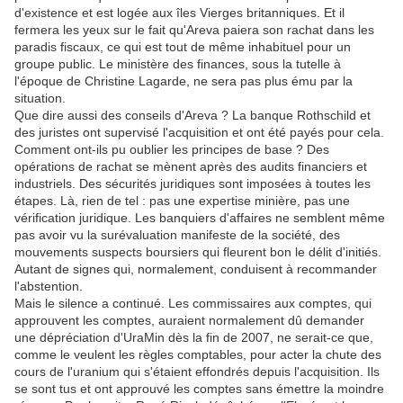
d'existence et est logée aux îles Vierges britanniques. Et il
fermera les yeux sur le fait qu'Areva paiera son rachat dans les
paradis fiscaux, ce qui est tout de même inhabituel pour un
groupe public. Le ministère des finances, sous la tutelle à
l'époque de Christine Lagarde, ne sera pas plus ému par la
situation.
Que dire aussi des conseils d'Areva ? La banque Rothschild et
des juristes ont supervisé l'acquisition et ont été payés pour cela.
Comment ont-ils pu oublier les principes de base ? Des
opérations de rachat se mènent après des audits financiers et
industriels. Des sécurités juridiques sont imposées à toutes les
étapes. Là, rien de tel : pas une expertise minière, pas une
vérification juridique. Les banquiers d'affaires ne semblent même
pas avoir vu la surévaluation manifeste de la société, des
mouvements suspects boursiers qui fleurent bon le délit d'initiés.
Autant de signes qui, normalement, conduisent à recommander
l'abstention.
Mais le silence a continué. Les commissaires aux comptes, qui
approuvent les comptes, auraient normalement dû demander
une dépréciation d'UraMin dès la fin de 2007, ne serait-ce que,
comme le veulent les règles comptables, pour acter la chute des
cours de l'uranium qui s'étaient effondrés depuis l'acquisition. Ils
se sont tus et ont approuvé les comptes sans émettre la moindre