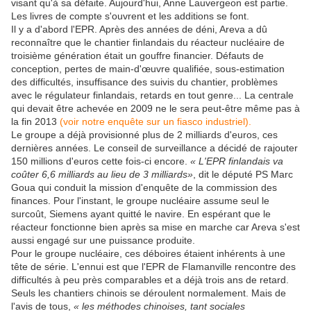
visant qu'à sa défaite. Aujourd'hui, Anne Lauvergeon est partie.
Les livres de compte s'ouvrent et les additions se font.
Il y a d'abord l'EPR. Après des années de déni, Areva a dû
reconnaître que le chantier finlandais du réacteur nucléaire de
troisième génération était un gouffre financier. Défauts de
conception, pertes de main-d'œuvre qualifiée, sous-estimation
des difficultés, insuffisance des suivis du chantier, problèmes
avec le régulateur finlandais, retards en tout genre... La centrale
qui devait être achevée en 2009 ne le sera peut-être même pas à
la fin 2013
(voir notre enquête sur un fiasco industriel).
Le groupe a déjà provisionné plus de 2 milliards d'euros, ces
dernières années. Le conseil de surveillance a décidé de rajouter
150 millions d'euros cette fois-ci encore.
« L'EPR finlandais va
coûter 6,6 milliards au lieu de 3 milliards»
, dit le député PS Marc
Goua qui conduit la mission d'enquête de la commission des
finances. Pour l'instant, le groupe nucléaire assume seul le
surcoût, Siemens ayant quitté le navire. En espérant que le
réacteur fonctionne bien après sa mise en marche car Areva s'est
aussi engagé sur une puissance produite.
Pour le groupe nucléaire, ces déboires étaient inhérents à une
tête de série. L'ennui est que l'EPR de Flamanville rencontre des
difficultés à peu près comparables et a déjà trois ans de retard.
Seuls les chantiers chinois se déroulent normalement. Mais de
l'avis de tous,
« les méthodes chinoises, tant sociales