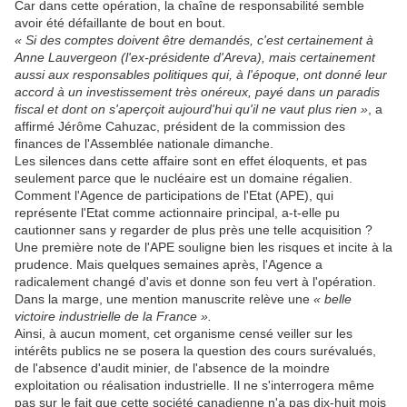
Car dans cette opération, la chaîne de responsabilité semble
avoir été défaillante de bout en bout.
« Si des comptes doivent être demandés, c'est certainement à
Anne Lauvergeon (l'ex-présidente d'Areva), mais certainement
aussi aux responsables politiques qui, à l'époque, ont donné leur
accord à un investissement très onéreux, payé dans un paradis
fiscal et dont on s'aperçoit aujourd'hui qu'il ne vaut plus rien »
, a
affirmé Jérôme Cahuzac, président de la commission des
finances de l'Assemblée nationale dimanche.
Les silences dans cette affaire sont en effet éloquents, et pas
seulement parce que le nucléaire est un domaine régalien.
Comment l'Agence de participations de l'Etat (APE), qui
représente l'Etat comme actionnaire principal, a-t-elle pu
cautionner sans y regarder de plus près une telle acquisition ?
Une première note de l'APE souligne bien les risques et incite à la
prudence. Mais quelques semaines après, l'Agence a
radicalement changé d'avis et donne son feu vert à l'opération.
Dans la marge, une mention manuscrite relève une
« belle
victoire industrielle de la France ».
Ainsi, à aucun moment, cet organisme censé veiller sur les
intérêts publics ne se posera la question des cours surévalués,
de l'absence d'audit minier, de l'absence de la moindre
exploitation ou réalisation industrielle. Il ne s'interrogera même
pas sur le fait que cette société canadienne n'a pas dix-huit mois