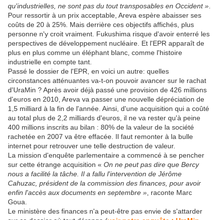
qu'industrielles, ne sont pas du tout transposables en Occident »
.
Pour ressortir à un prix acceptable, Areva espère abaisser ses
coûts de 20 à 25%. Mais derrière ces objectifs affichés, plus
personne n'y croit vraiment. Fukushima risque d'avoir enterré les
perspectives de développement nucléaire. Et l'EPR apparaît de
plus en plus comme un éléphant blanc, comme l'histoire
industrielle en compte tant.
Passé le dossier de l'EPR, en voici un autre: quelles
circonstances atténuantes va-t-on pouvoir avancer sur le rachat
d'UraMin ? Après avoir déjà passé une provision de 426 millions
d'euros en 2010, Areva va passer une nouvelle dépréciation de
1,5 milliard à la fin de l'année. Ainsi, d'une acquisition qui a coûté
au total plus de 2,2 milliards d'euros, il ne va rester qu'à peine
400 millions inscrits au bilan : 80% de la valeur de la société
rachetée en 2007 va être effacée. Il faut remonter à la bulle
internet pour retrouver une telle destruction de valeur.
La mission d'enquête parlementaire a commencé à se pencher
sur cette étrange acquisition «
On ne peut pas dire que Bercy
nous a facilité la tâche. Il a fallu l'intervention de Jérôme
Cahuzac, président de la commission des finances, pour avoir
enfin l'accès aux documents en septembre »
, raconte Marc
Goua.
Le ministère des finances n'a peut-être pas envie de s'attarder