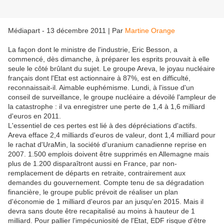
Médiapart - 13 décembre 2011
|
Par
Martine Orange
La façon dont le ministre de l'industrie, Eric Besson, a
commencé, dès dimanche, à préparer les esprits prouvait à elle
seule le côté brûlant du sujet. Le groupe Areva, le joyau nucléaire
français dont l'Etat est actionnaire à 87%, est en difficulté,
reconnaissait-il. Aimable euphémisme. Lundi, à l'issue d'un
conseil de surveillance, le groupe nucléaire a dévoilé l'ampleur de
la catastrophe : il va enregistrer une perte de 1,4 à 1,6 milliard
d'euros en 2011.
L'essentiel de ces pertes est lié à des dépréciations d'actifs.
Areva efface 2,4 milliards d'euros de valeur, dont 1,4 milliard pour
le rachat d'UraMin, la société d'uranium canadienne reprise en
2007. 1.500 emplois doivent être supprimés en Allemagne mais
plus de 1.200 disparaîtront aussi en France, par non-
remplacement de départs en retraite, contrairement aux
demandes du gouvernement. Compte tenu de sa dégradation
financière, le groupe public prévoit de réaliser un plan
d'économie de 1 milliard d'euros par an jusqu'en 2015. Mais il
devra sans doute être recapitalisé au moins à hauteur de 1
milliard. Pour pallier l'impécuniosité de l'Etat, EDF risque d'être