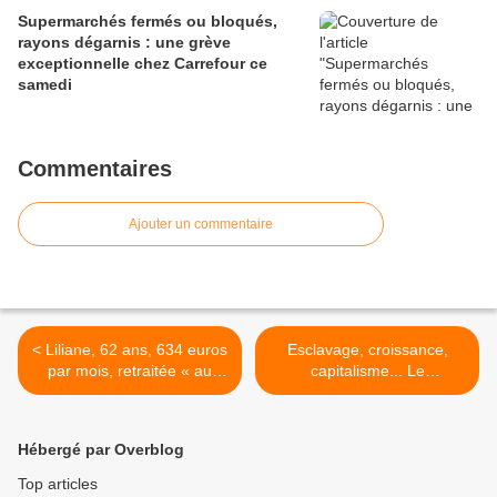
Supermarchés fermés ou bloqués,
rayons dégarnis : une grève
exceptionnelle chez Carrefour ce
samedi
Commentaires
Ajouter un commentaire
< Liliane, 62 ans, 634 euros
Esclavage, croissance,
par mois, retraitée « au
capitalisme... Le
bout du rouleau »
changement, c'est pour
quand ? >
Hébergé par Overblog
Top articles