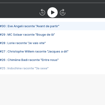
#30 : Eve Angeli raconte "Avant de partir"
#29 : MC Solaar raconte "Bouge de là"
28 : Lorie raconte "Je vais vite"
#27 : Christophe Willem raconte "Jacques a dit"
#26 : Chimène Badi raconte "Entre nous"
#25 : Indochine raconte "3e sexe"
#24 : Zaho raconte "C'est chelou"
#23 : Patrick Bruel raconte "Au café des délices"
#22 : Kyo raconte "Le chemin"
#21 : Nolwenn Leroy raconte "Cassé"