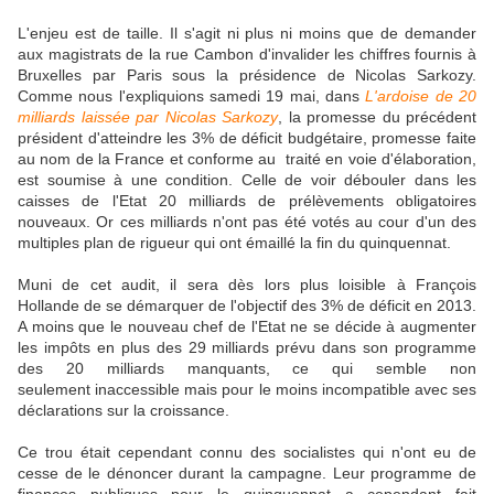
L'enjeu est de taille. Il s'agit ni plus ni moins que de demander
aux magistrats de la rue Cambon d'invalider les chiffres fournis à
Bruxelles par Paris sous la présidence de Nicolas Sarkozy.
Comme nous l'expliquions samedi 19 mai, dans
L'ardoise de 20
milliards laissée par Nicolas Sarkozy
, la promesse du précédent
président d'atteindre les 3% de déficit budgétaire, promesse faite
au nom de la France et conforme au traité en voie d'élaboration,
est soumise à une condition. Celle de voir débouler dans les
caisses de l'Etat 20 milliards de prélèvements obligatoires
nouveaux. Or ces milliards n'ont pas été votés au cour d'un des
multiples plan de rigueur qui ont émaillé la fin du quinquennat.
Muni de cet audit, il sera dès lors plus loisible à François
Hollande de se démarquer de l'objectif des 3% de déficit en 2013.
A moins que le nouveau chef de l'Etat ne se décide à augmenter
les impôts en plus des 29 milliards prévu dans son programme
des 20 milliards manquants, ce qui semble non
seulement inaccessible mais pour le moins incompatible avec ses
déclarations sur la croissance.
Ce trou était cependant connu des socialistes qui n'ont eu de
cesse de le dénoncer durant la campagne. Leur programme de
finances publiques pour le quinquennat a cependant fait