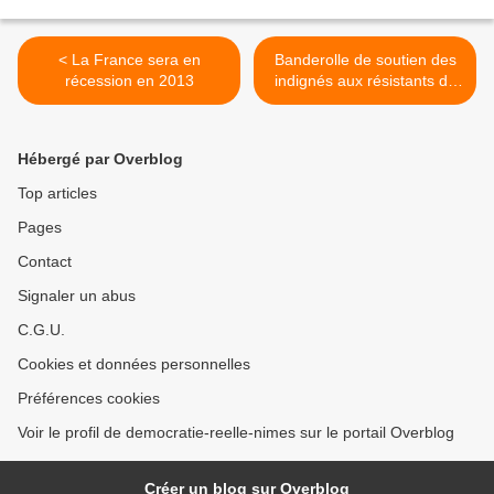
< La France sera en
Banderolle de soutien des
récession en 2013
indignés aux résistants de
Notre Dame des Landes,
devant la préfecture de
Nîmes ce 23 11 12 (photo)
Hébergé par Overblog
>
Top articles
Pages
Contact
Signaler un abus
C.G.U.
Cookies et données personnelles
Préférences cookies
Voir le profil de democratie-reelle-nimes sur le portail Overblog
Créer un blog sur Overblog