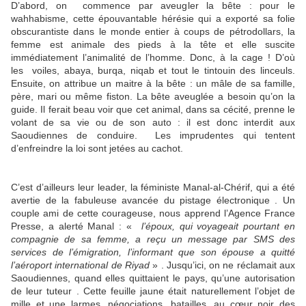
D’abord, on commence par aveugler la bête : pour le
wahhabisme, cette épouvantable hérésie qui a exporté sa folie
obscurantiste dans le monde entier à coups de pétrodollars, la
femme est animale des pieds à la tête et elle suscite
immédiatement l’animalité de l’homme. Donc, à la cage ! D’où
les voiles, abaya, burqa, niqab et tout le tintouin des linceuls.
Ensuite, on attribue un maitre à la bête : un mâle de sa famille,
père, mari ou même fiston. La bête aveuglée a besoin qu’on la
guide. Il ferait beau voir que cet animal, dans sa cécité, prenne le
volant de sa vie ou de son auto : il est donc interdit aux
Saoudiennes de conduire. Les imprudentes qui tentent
d’enfreindre la loi sont jetées au cachot.
C’est d’ailleurs leur leader, la féministe Manal-al-Chérif, qui a été
avertie de la fabuleuse avancée du pistage électronique . Un
couple ami de cette courageuse, nous apprend l’Agence France
Presse, a alerté Manal : «
l’époux, qui voyageait pourtant en
compagnie de sa femme, a reçu un message par SMS des
services de l’émigration, l’informant que son épouse a quitté
l’aéroport international de Riyad
» . Jusqu’ici, on ne réclamait aux
Saoudiennes, quand elles quittaient le pays, qu’une autorisation
de leur tuteur . Cette feuille jaune était naturellement l’objet de
mille et une larmes, négociations, batailles, au cœur noir des