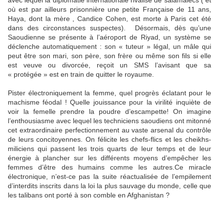
où est par ailleurs prisonnière une petite Française de 11 ans,
Haya, dont la mère , Candice Cohen, est morte à Paris cet été
dans des circonstances suspectes). Désormais, dès qu’une
Saoudienne se présente à l’aéroport de Riyad, un système se
déclenche automatiquement : son « tuteur » légal, un mâle qui
peut être son mari, son père, son frère ou même son fils si elle
est veuve ou divorcée, reçoit un SMS l’avisant que sa
« protégée » est en train de quitter le royaume.
Pister électroniquement la femme, quel progrès éclatant pour le
machisme féodal ! Quelle jouissance pour la virilité inquiète de
voir la femelle prendre la poudre d’escampette! On imagine
l’enthousiasme avec lequel les techniciens saoudiens ont mitonné
cet extraordinaire perfectionnement au vaste arsenal du contrôle
de leurs concitoyennes. On félicite les chefs-flics et les cheikhs-
miliciens qui passent les trois quarts de leur temps et de leur
énergie à plancher sur les différents moyens d’empêcher les
femmes d’être des humains comme les autres.Ce miracle
électronique, n’est-ce pas la suite réactualisée de l’empilement
d’interdits inscrits dans la loi la plus sauvage du monde, celle que
les talibans ont porté à son comble en Afghanistan ?