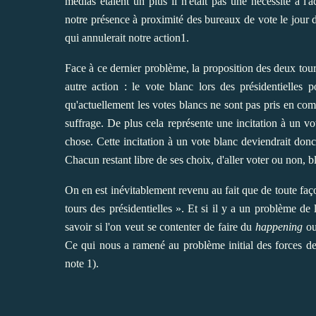
médias étaient un plus il n'était pas une nécessité à l'
notre présence à proximité des bureaux de vote le jour de
qui annulerait notre action
1
.
Face à ce dernier problème, la proposition des deux tour
autre action : le vote blanc lors des présidentielles 
qu'actuellement les votes blancs ne sont pas pris en co
suffrage. De plus cela représente une incitation à un vot
chose. Cette incitation à un vote blanc deviendrait donc 
Chacun restant libre de ses choix, d'aller voter ou non, b
On en est inévitablement revenu au fait que de toute fa
tours des présidentielles ». Et si il y a un problème de l
savoir si l'on veut se contenter de faire du
happening
ou
Ce qui nous a ramené au problème initial des forces de 
note 1).