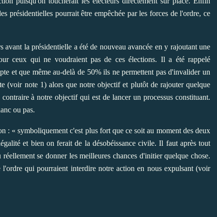
action puisqu'on toucherait les électeurs directement sur place. Enfin
s présidentielles pourrait être empêchée par les forces de l'ordre, ce
s avant la présidentielle a été de nouveau avancée en y rajoutant une
pour ceux qui ne voudraient pas de ces élections. Il a été rappelé
mpte et que même au-delà de 50% ils ne permettent pas d'invalider un
e (voir note 1) alors que notre objectif et plutôt de rajouter quelque
contraire à notre objectif qui est de lancer un processus constituant.
lanc ou pas.
çon : « symboliquement c'est plus fort que ce soit au moment des deux
égalité et bien on ferait de la désobéissance civile. Il faut après tout
 réellement se donner les meilleures chances d'initier quelque chose.
l'ordre qui pourraient interdire notre action en nous expulsant (voir