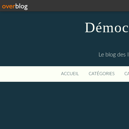
Démocr
Le blog des 
ACCUEIL
CATÉGORIES
C