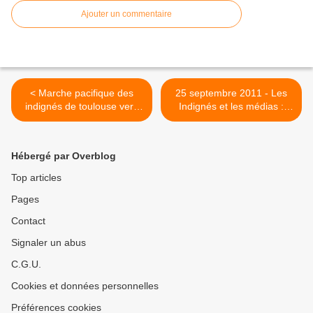
Ajouter un commentaire
< Marche pacifique des
25 septembre 2011 - Les
indignés de toulouse vers
Indignés et les médias :
Bruxelles 62e étape
incompétence ou
désinformation ? (article +
vidéos) >
Hébergé par Overblog
Top articles
Pages
Contact
Signaler un abus
C.G.U.
Cookies et données personnelles
Préférences cookies