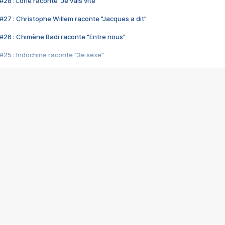
28 : Lorie raconte "Je vais vite"
#27 : Christophe Willem raconte "Jacques a dit"
#26 : Chimène Badi raconte "Entre nous"
#25 : Indochine raconte "3e sexe"
#24 : Zaho raconte "C'est chelou"
#23 : Patrick Bruel raconte "Au café des délices"
#22 : Kyo raconte "Le chemin"
#21 : Nolwenn Leroy raconte "Cassé"
#20 : Patrick Hernandez raconte "Born to be alive"
#19 : Lorie raconte "Près de moi"
#18 : Michael Jones raconte "A nos actes manqués" (avec Jean-Jacque
#17 : Khaled raconte "Aïcha"
#16 : Corneille raconte "Parce qu'on vient de loin"