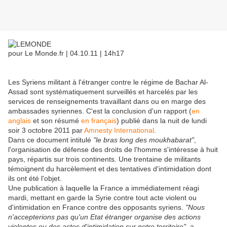
pour Le Monde.fr | 04.10.11 | 14h17
Les Syriens militant à l'étranger contre le régime de Bachar Al-
Assad sont systématiquement surveillés et harcelés par les
services de renseignements travaillant dans ou en marge des
ambassades syriennes. C'est la conclusion d'un rapport (
en
anglais
et son résumé
en français
) publié dans la nuit de lundi
soir 3 octobre 2011 par
Amnesty International
.
Dans ce document intitulé
"le bras long des moukhabarat"
,
l'organisation de défense des droits de l'homme s'intéresse à huit
pays, répartis sur trois continents. Une trentaine de militants
témoignent du harcèlement et des tentatives d'intimidation dont
ils ont été l'objet.
Une publication à laquelle la France a immédiatement réagi
mardi, mettant en garde la Syrie contre tout acte violent ou
d'intimidation en France contre des opposants syriens.
"Nous
n'accepterions pas qu'un Etat étranger organise des actions
violentes ou des actes d'intimidation sur notre territoire"
, a