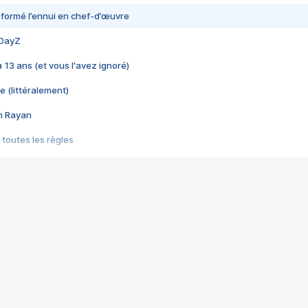
nsformé l’ennui en chef-d’œuvre
 DayZ
 a 13 ans (et vous l'avez ignoré)
e (littéralement)
im Rayan
 toutes les règles
s les jeux vidéo
us choquant de Rockstar ? - Le scandale BULLY
e plus moche de Steam
du RÊVE tourne au CAUCHEMAR
pendant 8 heures
it… à tort