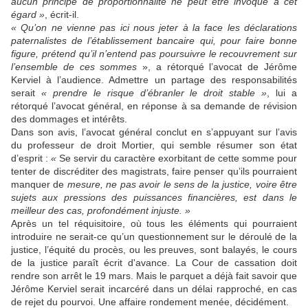
aucun principe de proportionnalité ne peut être invoqué à cet
égard »
, écrit-il.
« Qu’on ne vienne pas ici nous jeter à la face les déclarations
paternalistes de l’établissement bancaire qui, pour faire bonne
figure, prétend qu’il n’entend pas poursuivre le recouvrement sur
l’ensemble de ces sommes
», a rétorqué l’avocat de Jérôme
Kerviel à l’audience. Admettre un partage des responsabilités
serait
« prendre le risque d’ébranler le droit stable »
, lui a
rétorqué l’avocat général, en réponse à sa demande de révision
des dommages et intérêts.
Dans son avis, l’avocat général conclut en s’appuyant sur l’avis
du professeur de droit Mortier, qui semble résumer son état
d’esprit :
«
Se servir du caractère exorbitant de cette somme pour
tenter de discréditer des magistrats, faire penser qu’ils pourraient
manquer de
mesure, ne pas avoir le sens de la justice, voire être
sujets aux pressions des puissances financières, est dans le
meilleur des cas, profondément injuste. »
Après un tel réquisitoire, où tous les éléments qui pourraient
introduire ne serait-ce qu’un questionnement sur le déroulé de la
justice, l’équité du procès, ou les preuves, sont balayés, le cours
de la justice paraît écrit d'avance. La Cour de cassation doit
rendre son arrêt le 19 mars. Mais le parquet a déjà fait savoir que
Jérôme Kerviel serait incarcéré dans un délai rapproché, en cas
de rejet du pourvoi. Une affaire rondement menée, décidément.