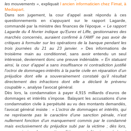
les mouvements »
, expliquait
l ancien informaticien chez Fimat, à
Mediapart
.
Dans son jugement, la cour d’appel avait répondu à ces
questionnements en s’appuyant sur le rapport Lagarde,
commandé par la ministre des finances de l’époque.
« Le rapport
Lagarde du 4 février indique qu’Eurex et Liffe, gestionnaires des
marchés concernés, auraient confirmé à l’AMF ne pas avoir de
critiques à formuler sur les opérations de la banque pendant les
trois journées du 21 au 23 janvier. »
Des informations de
troisième main au conditionnel, sans avoir entendu un seul
intéressé, deviennent donc une preuve indéniable.
« En statuant
ainsi, la cour d’appel a sans insuffisance ni contradiction justifié
l’octroi de dommages-intérêts à la partie civile en réparation d’un
préjudice dont elle a souverainement constaté qu’il résultait
directement des infractions dont elle a déclaré le prévenu
coupable »
, analyse l’avocat général.
Dès lors, la condamnation à payer 4,915 milliards d’euros de
dommages et intérêts s’impose. Balayant les accusations d’une
condamnation civile à perpétuité au vu des montants demandés,
l’avocat général insiste :
« L’octroi de dommages et intérêts, qui
ne représente pas le caractère d’une sanction pénale, n’est
nullement fonction d’un manquement commis par le condamné
mais exclusivement du préjudice subi par la victime ; dès lors,