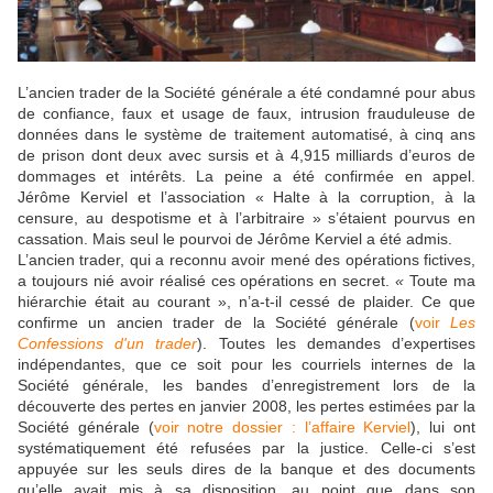
L’ancien trader de la Société générale a été condamné pour abus
de confiance, faux et usage de faux, intrusion frauduleuse de
données dans le système de traitement automatisé, à cinq ans
de prison dont deux avec sursis et à 4,915 milliards d’euros de
dommages et intérêts. La peine a été confirmée en appel.
Jérôme Kerviel et l’association « Halte à la corruption, à la
censure, au despotisme et à l’arbitraire » s’étaient pourvus en
cassation. Mais seul le pourvoi de Jérôme Kerviel a été admis.
L’ancien trader, qui a reconnu avoir mené des opérations fictives,
a toujours nié avoir réalisé ces opérations en secret.
«
Toute ma
hiérarchie était au courant », n’a-t-il cessé de plaider. Ce que
confirme un ancien trader de la Société générale (
voir
Les
Confessions d'un trader
). Toutes les demandes d’expertises
indépendantes, que ce soit pour les courriels internes de la
Société générale, les bandes d’enregistrement lors de la
découverte des pertes en janvier 2008, les pertes estimées par la
Société générale (
voir notre dossier : l’affaire Kerviel
), lui ont
systématiquement été refusées par la justice. Celle-ci s’est
appuyée sur les seuls dires de la banque et des documents
qu’elle avait mis à sa disposition, au point que dans son