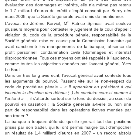
évaluation des dommages et intérêts, elle n’a même pas retenu
le 1,7 milliard d’euros de crédit d’impôt consenti par Bercy dès
mars 2008, que la Société générale avait omis de mentionner.
e
L’avocat de Jérôme Kerviel, M
Patrice Spinosi, avait soulevé
plusieurs moyens pour contester le jugement de la cour d’appel :
violation du code de la procédure pénale, responsabilité de la
Société générale mise en cause par la Commission bancaire qui
avait sanctionné les manquements de la banque, absence de
profit personnel, condamnation civile (dommages et intérêts)
disproportionnée. Tous ces moyens ont été rappelés à l’audience,
comme toutes les objections données par l’avocat général, Yves
Le Baut.
Dans un très long avis écrit, l’avocat général avait contesté tous
les arguments du pourvoi. Passant vite sur le non-respect du
code de procédure pénale
– « Il appartient au président à qui
incombe la direction des débats (..) de conduire ceux-ci comme il
l’entend » –
, il s’attarde surtout sur le fond du dossier, au cœur du
pourvoi en cassation : la Société générale a-t-elle ou non une
part de responsabilité dans les opérations fictives menées par
son trader ?
La banque a toujours défendu qu’elle ignorait tout des positions
prises par son trader, qui lui ont permis malgré tout d’empocher
un résultat de 1,4 milliard d’euros en 2007 – un record absolu