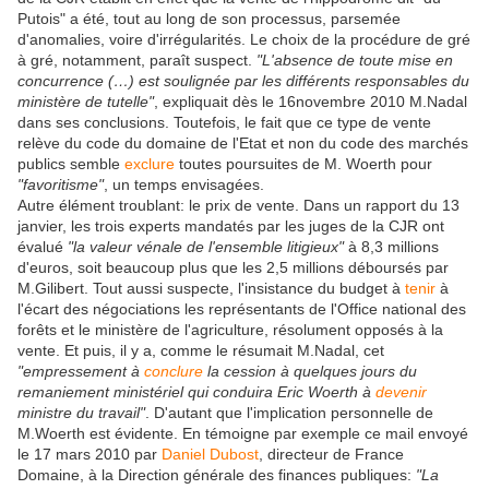
Putois" a été, tout au long de son processus, parsemée
d'anomalies, voire d'irrégularités. Le choix de la procédure de gré
à gré, notamment, paraît suspect.
"L'absence de toute mise en
concurrence (…) est soulignée par les différents responsables du
ministère de tutelle"
, expliquait dès le 16novembre 2010 M.Nadal
dans ses conclusions. Toutefois, le fait que ce type de vente
relève du code du domaine de l'Etat et non du code des marchés
publics semble
exclure
toutes poursuites de M. Woerth pour
"favoritisme"
, un temps envisagées.
Autre élément troublant: le prix de vente. Dans un rapport du 13
janvier, les trois experts mandatés par les juges de la CJR ont
évalué
"la valeur vénale de l'ensemble litigieux"
à 8,3 millions
d'euros, soit beaucoup plus que les 2,5 millions déboursés par
M.Gilibert. Tout aussi suspecte, l'insistance du budget à
tenir
à
l'écart des négociations les représentants de l'Office national des
forêts et le ministère de l'agriculture, résolument opposés à la
vente. Et puis, il y a, comme le résumait M.Nadal, cet
"empressement à
conclure
la cession à quelques jours du
remaniement ministériel qui conduira Eric Woerth à
devenir
ministre du travail"
. D'autant que l'implication personnelle de
M.Woerth est évidente. En témoigne par exemple ce mail envoyé
le 17 mars 2010 par
Daniel Dubost
, directeur de France
Domaine, à la Direction générale des finances publiques:
"La