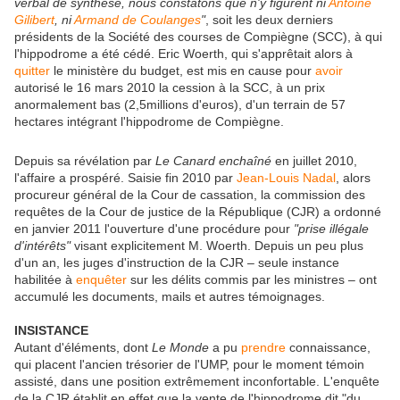
verbal de synthèse, nous constatons que n'y figurent ni
Antoine
Gilibert
, ni
Armand de Coulanges
"
, soit les deux derniers
présidents de la Société des courses de Compiègne (SCC), à qui
l'hippodrome a été cédé. Eric Woerth, qui s'apprêtait alors à
quitter
le ministère du budget, est mis en cause pour
avoir
autorisé le 16 mars 2010 la cession à la SCC, à un prix
anormalement bas (2,5millions d'euros), d'un terrain de 57
hectares intégrant l'hippodrome de Compiègne.
Depuis sa révélation par
Le Canard enchaîné
en juillet 2010,
l'affaire a prospéré. Saisie fin 2010 par
Jean-Louis Nadal
, alors
procureur général de la Cour de cassation, la commission des
requêtes de la Cour de justice de la République (CJR) a ordonné
en janvier 2011 l'ouverture d'une procédure pour
"prise illégale
d'intérêts"
visant explicitement M. Woerth. Depuis un peu plus
d'un an, les juges d'instruction de la CJR – seule instance
habilitée à
enquêter
sur les délits commis par les ministres – ont
accumulé les documents, mails et autres témoignages.
INSISTANCE
Autant d'éléments, dont
Le Monde
a pu
prendre
connaissance,
qui placent l'ancien trésorier de l'UMP, pour le moment témoin
assisté, dans une position extrêmement inconfortable. L'enquête
de la CJR établit en effet que la vente de l'hippodrome dit "du