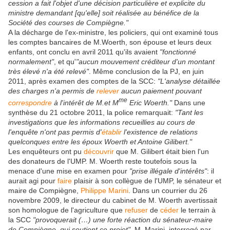
cession a fait l'objet d'une décision particulière et explicite du
ministre demandant [qu'elle] soit réalisée au bénéfice de la
Société des courses de Compiègne."
A la décharge de l'ex-ministre, les policiers, qui ont examiné tous
les comptes bancaires de M.Woerth, son épouse et leurs deux
enfants, ont conclu en avril 2011 qu'ils avaient
"fonctionné
normalement"
, et qu'
"aucun mouvement créditeur d'un montant
très élevé n'a été relevé"
. Même conclusion de la PJ, en juin
2011, après examen des comptes de la SCC:
"L'analyse détaillée
des charges n'a permis de
relever
aucun paiement pouvant
me
correspondre
à l'intérêt de M.et M
Eric Woerth."
Dans une
synthèse du 21 octobre 2011, la police remarquait:
"Tant les
investigations que les informations recueillies au cours de
l'enquête n'ont pas permis d'
établir
l'existence de relations
quelconques entre les époux Woerth et Antoine Gilibert."
Les enquêteurs ont pu
découvrir
que M. Gilibert était bien l'un
des donateurs de l'UMP. M. Woerth reste toutefois sous la
menace d'une mise en examen pour
"prise illégale d'intérêts"
: il
aurait agi pour
faire
plaisir à son collègue de l'UMP, le sénateur et
maire de Compiègne,
Philippe Marini
. Dans un courrier du 26
novembre 2009, le directeur du cabinet de M. Woerth avertissait
son homologue de l'agriculture que
refuser
de
céder
le terrain à
la SCC
"provoquerait (…) une forte réaction du sénateur-maire
de Compiègne, qui soutient ce projet"
. M. Marini, interrogé par