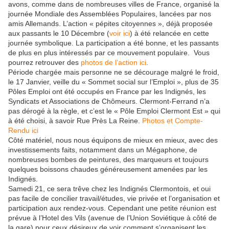
avons, comme dans de nombreuses villes de France, organisé la
journée Mondiale des Assemblées Populaires, lancées par nos
amis Allemands. L’action « pépites citoyennes », déjà proposée
aux passants le 10 Décembre (
voir ici
) à été relancée en cette
journée symbolique. La participation a été bonne, et les passants
de plus en plus intéressés par ce mouvement populaire. Vous
pourrez retrouver des
photos de l’action ici
.
Période chargée mais personne ne se décourage malgré le froid,
le 17 Janvier, veille du « Sommet social sur l’Emploi », plus de 35
Pôles Emploi ont été occupés en France par les Indignés, les
Syndicats et Associations de Chômeurs. Clermont-Ferrand n’a
pas dérogé à la règle, et c’est le « Pôle Emploi Clermont Est » qui
à été choisi, à savoir Rue Près La Reine.
Photos et Compte-
Rendu ici
Côté matériel, nous nous équipons de mieux en mieux, avec des
investissements faits, notamment dans un Mégaphone, de
nombreuses bombes de peintures, des marqueurs et toujours
quelques boissons chaudes généreusement amenées par les
Indignés.
Samedi 21, ce sera trêve chez les Indignés Clermontois, et oui
pas facile de concilier travail/études, vie privée et l’organisation et
participation aux rendez-vous. Cependant une petite réunion est
prévue à l’Hotel des Vils (avenue de l’Union Soviétique à côté de
la gare) pour ceux désireux de voir comment s’organisent les