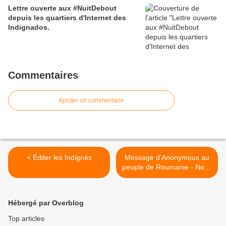
Lettre ouverte aux #NuitDebout
depuis les quartiers d'Internet des
Indignados.
Commentaires
Ajouter un commentaire
< Éditer les Indignés
Message d'Anonymous au
peuple de Roumanie - Nous
sommes à... Rudy-DPar
Rudy-D Message
d'Anonymous au peuple de
Hébergé par Overblog
Roumanie - Nous sommes
à vos côtés ! >
Top articles