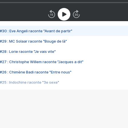
#30 : Eve Angeli raconte "Avant de partir"
#29 : MC Solaar raconte "Bouge de là"
28 : Lorie raconte "Je vais vite"
#27 : Christophe Willem raconte "Jacques a dit"
#26 : Chimène Badi raconte "Entre nous"
#25 : Indochine raconte "3e sexe"
#24 : Zaho raconte "C'est chelou"
#23 : Patrick Bruel raconte "Au café des délices"
#22 : Kyo raconte "Le chemin"
#21 : Nolwenn Leroy raconte "Cassé"