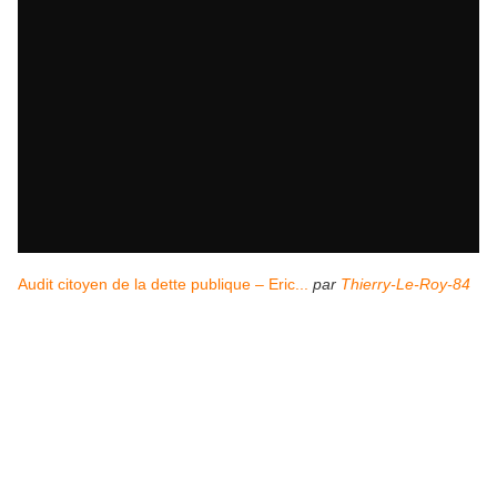
Audit citoyen de la dette publique – Eric...
par
Thierry-Le-Roy-84