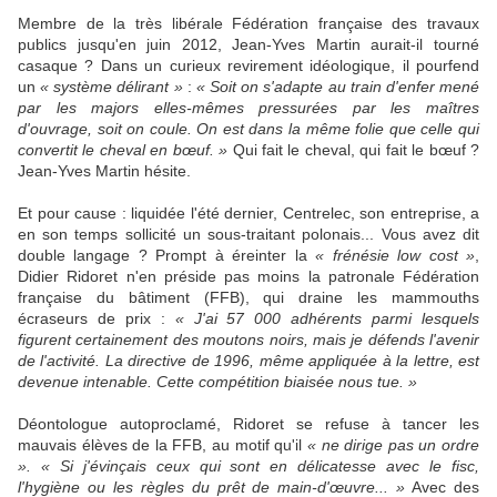
Membre de la très libérale Fédération française des travaux
publics jusqu'en juin 2012, Jean-Yves Martin aurait-il tourné
casaque ? Dans un curieux revirement idéologique, il pourfend
un
« système délirant »
:
« Soit on s'adapte au train d'enfer mené
par les majors elles-mêmes pressurées par les maîtres
d'ouvrage, soit on coule. On est dans la même folie que celle qui
convertit le cheval en bœuf. »
Qui fait le cheval, qui fait le bœuf ?
Jean-Yves Martin hésite.
Et pour cause : liquidée l'été dernier, Centrelec, son entreprise, a
en son temps sollicité un sous-traitant polonais... Vous avez dit
double langage ? Prompt à éreinter la
« frénésie low cost »
,
Didier Ridoret n'en préside pas moins la patronale Fédération
française du bâtiment (FFB), qui draine les mammouths
écraseurs de prix :
« J'ai 57 000 adhérents parmi lesquels
figurent certainement des moutons noirs, mais je défends l'avenir
de l'activité. La directive de 1996, même appliquée à la lettre, est
devenue intenable. Cette compétition biaisée nous tue. »
Déontologue autoproclamé, Ridoret se refuse à tancer les
mauvais élèves de la FFB, au motif qu'il
« ne dirige pas un ordre
».
« Si j'évinçais ceux qui sont en délicatesse avec le fisc,
l'hygiène ou les règles du prêt de main-d'œuvre... »
Avec des