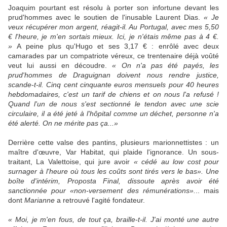
Joaquim pourtant est résolu à porter son infortune devant les
prud'hommes avec le soutien de l'inusable Laurent Dias.
« Je
veux récupérer mon argent, réagit-il. Au Portugal, avec mes 5,50
€ l'heure, je m'en sortais mieux. Ici, je n'étais même pas à 4 €.
»
A peine plus qu'Hugo et ses 3,17 € : enrôlé avec deux
camarades par un compatriote véreux, ce trentenaire déjà voûté
veut lui aussi en découdre.
« On n'a pas été payés, les
prud'hommes de Draguignan doivent nous rendre justice,
scande-t-il. Cinq cent cinquante euros mensuels pour 40 heures
hebdomadaires, c'est un tarif de chiens et on nous l'a refusé !
Quand l'un de nous s'est sectionné le tendon avec une scie
circulaire, il a été jeté à l'hôpital comme un déchet, personne n'a
été alerté. On ne mérite pas ça...»
Derrière cette valse des pantins, plusieurs marionnettistes : un
maître d'œuvre, Var Habitat, qui plaide l'ignorance. Un sous-
traitant, La Valettoise, qui jure avoir
« cédé au low cost pour
surnager à l'heure où tous les coûts sont tirés vers le bas». Une
boîte d'intérim, Proposta Final, dissoute après avoir été
sanctionnée pour «non-versement des rémunérations».
.. mais
dont
Marianne
a retrouvé l'agité fondateur.
« Moi, je m'en fous, de tout ça, braille-t-il. J'ai monté une autre