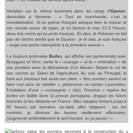
Variation sur le même boniment dans les rangs d
'Operari
,
domiciliée à Varsovie :
« Tout se marchande, c'est la
mondialisation. Si un patron français attaque bien la masse et
me recrute assez de types, je lui facture le mec 13 € l'heure,
deux fois moins qu'un prolo français. En plus, le Polonais ne fait
pas de chichis tandis que le Gaulois - je le sais, je suis français
- exige une prime intempérie à la première averse.»
La toujours polonaise
Budex
, qui affiche ses partenariats avec
Bouygues et Vinci, vante le
« courage »
et la
« motivation »
de
ses poulains avec la délicatesse d'un éleveur flattant le cul de
ses vaches au Salon de l'agriculture. Au sud, au Portugal, la
foire aux bestiaux bat aussi son plein.
« Nos ouvriers savent se
faire mal sans se rebeller »,
plastronne un certain Laurentino.
Fondateur d'une
« compagnie »
(sic), l'homme
« repère les
boîtes en faillite dans la presse portugaise, drague les futurs
licenciés et les détache en France. Mes équipes triment jusqu'à
60 heures par semaine, au-delà, elles fatiguent : sur les
contrats, je diminue les heures réellement effectuées,
j'augmente artificiellement le tarif horaire, et ça passe ! »