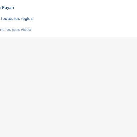
im Rayan
 toutes les règles
s les jeux vidéo
us choquant de Rockstar ? - Le scandale BULLY
e plus moche de Steam
du RÊVE tourne au CAUCHEMAR
pendant 8 heures
it… à tort
umiliés par un jeu vidéo
ire - Final Fantasy 8
ti un empire - Age of Empires
story DOFUS