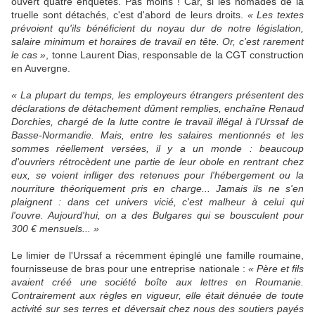
ouvert quatre enquêtes. Pas moins ! Car, si les nomades de la
truelle sont détachés, c'est d'abord de leurs droits.
« Les textes
prévoient qu'ils bénéficient du noyau dur de notre législation,
salaire minimum et horaires de travail en tête. Or, c'est rarement
le cas »
, tonne Laurent Dias, responsable de la CGT construction
en Auvergne.
« La plupart du temps, les employeurs étrangers présentent des
déclarations de détachement dûment remplies, enchaîne Renaud
Dorchies, chargé de la lutte contre le travail illégal à l'Urssaf de
Basse-Normandie. Mais, entre les salaires mentionnés et les
sommes réellement versées, il y a un monde : beaucoup
d'ouvriers rétrocèdent une partie de leur obole en rentrant chez
eux, se voient infliger des retenues pour l'hébergement ou la
nourriture théoriquement pris en charge... Jamais ils ne s'en
plaignent : dans cet univers vicié, c'est malheur à celui qui
l'ouvre. Aujourd'hui, on a des Bulgares qui se bousculent pour
300 € mensuels... »
Le limier de l'Urssaf a récemment épinglé une famille roumaine,
fournisseuse de bras pour une entreprise nationale :
« Père et fils
avaient créé une société boîte aux lettres en Roumanie.
Contrairement aux règles en vigueur, elle était dénuée de toute
activité sur ses terres et déversait chez nous des soutiers payés