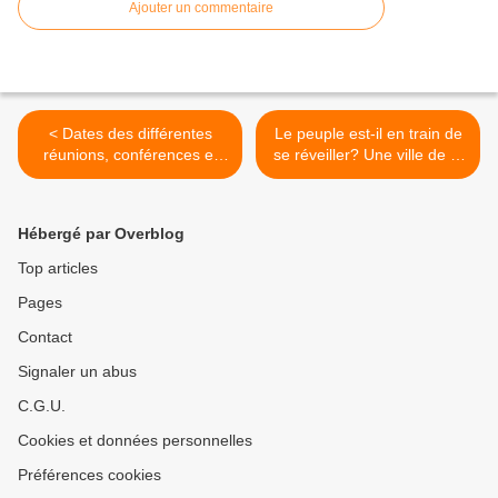
Ajouter un commentaire
< Dates des différentes
Le peuple est-il en train de
réunions, conférences et
se réveiller? Une ville de la
débats à venir du 29 Juin
banlieue de Barcelone veut
au 09 juillet 2013
cesser de rembourser les
prêts du gouvernement >
Hébergé par Overblog
Top articles
Pages
Contact
Signaler un abus
C.G.U.
Cookies et données personnelles
Préférences cookies