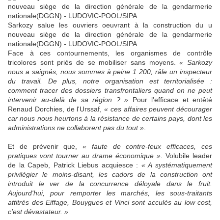
Sarkozy salue les ouvriers oeuvrant à la construction du u
nouveau siège de la direction générale de la gendarmerie
nationale(DGGN) - LUDOVIC-POOL/SIPA
Face à ces contournements, les organismes de contrôle
tricolores sont priés de se mobiliser sans moyens.
« Sarkozy
nous a saignés, nous sommes à peine 1 200, râle un inspecteur
du travail. De plus, notre organisation est territorialisée :
comment tracer des dossiers transfrontaliers quand on ne peut
intervenir au-delà de sa région ? »
Pour l'efficace et entêté
Renaud Dorchies, de l'Urssaf,
« ces affaires peuvent décourager
car nous nous heurtons à la résistance de certains pays, dont les
administrations ne collaborent pas du tout »
.
Et de prévenir que,
« faute de contre-feux efficaces, ces
pratiques vont tourner au drame économique »
. Volubile leader
de la Capeb, Patrick Liebus acquiesce :
« A systématiquement
privilégier le moins-disant, les cadors de la construction ont
introduit le ver de la concurrence déloyale dans le fruit.
Aujourd'hui, pour remporter les marchés, les sous-traitants
attitrés des Eiffage, Bouygues et Vinci sont acculés au low cost,
c'est dévastateur. »