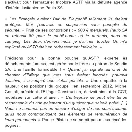
s'activait pour l'armaturier tricolore ASTP via la défunte agence
d'intérim lusitanienne Paulo SA.
« Les Français avaient l'air de Playmobil tellement ils étaient
protégés. Moi, j'œuvrais en suspension sans panoplie de
sécurité. »
Fruit de ses contorsions :
« 600 € mensuels. Paulo SA
en retenait 80 pour le mobil-home où je dormais, dans un
camping. Les deux derniers mois, je n'ai rien touché. On m'a
expliqué qu'ASTP était en redressement judiciaire. »
Précisons pour la bonne bouche qu'ASTP, experte ès
détachements fumeux, est gérée par le frère du patron de Sendin
SA. Une famille formidable !
« Quand j'ai signalé au chef de
chantier d'Eiffage que mes sous étaient bloqués, poursuit
Joachim, il a soupiré que c'était pénible. »
Une empathie à la
hauteur des positions du groupe : en septembre 2012, Michel
Gostoli, président d'Eiffage Construction, écrivait ainsi à la CGT,
mobilisée sur cette affaire :
« L'entreprise ne peut être tenue
responsable du non-paiement d'un quelconque salarié prêté. [...]
Nous ne sommes pas en mesure d'exiger de nos sous-traitants
qu'ils nous communiquent des éléments de rémunération de
leurs personnels. »
Ponce Pilate ne se serait pas mieux rincé les
pognes.