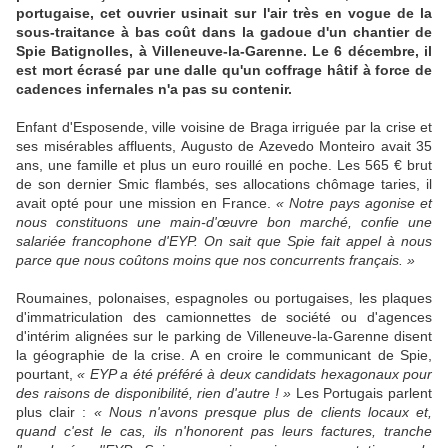
portugaise, cet ouvrier usinait sur l'air très en vogue de la
sous-traitance à bas coût dans la gadoue d'un chantier de
Spie Batignolles, à Villeneuve-la-Garenne. Le 6 décembre, il
est mort écrasé par une dalle qu'un coffrage hâtif à force de
cadences infernales n'a pas su contenir.
Enfant d'Esposende, ville voisine de Braga irriguée par la crise et
ses misérables affluents, Augusto de Azevedo Monteiro avait 35
ans, une famille et plus un euro rouillé en poche. Les 565 € brut
de son dernier Smic flambés, ses allocations chômage taries, il
avait opté pour une mission en France.
« Notre pays agonise et
nous constituons une main-d'œuvre bon marché, confie une
salariée francophone d'EYP. On sait que Spie fait appel à nous
parce que nous coûtons moins que nos concurrents français. »
Roumaines, polonaises, espagnoles ou portugaises, les plaques
d'immatriculation des camionnettes de société ou d'agences
d'intérim alignées sur le parking de Villeneuve-la-Garenne disent
la géographie de la crise. A en croire le communicant de Spie,
pourtant,
« EYP a été préféré à deux candidats hexagonaux pour
des raisons de disponibilité, rien d'autre ! »
Les Portugais parlent
plus clair :
« Nous n'avons presque plus de clients locaux et,
quand c'est le cas, ils n'honorent pas leurs factures, tranche