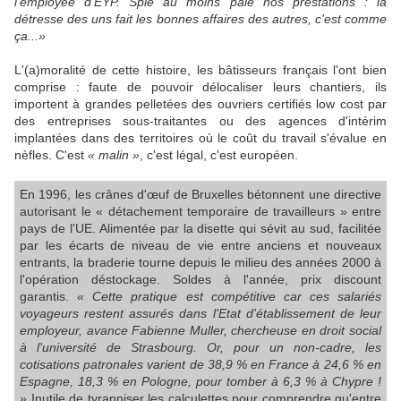
l'employée d'EYP. Spie au moins paie nos prestations : la
détresse des uns fait les bonnes affaires des autres, c'est comme
ça...»
L'(a)moralité de cette histoire, les bâtisseurs français l'ont bien
comprise : faute de pouvoir délocaliser leurs chantiers, ils
importent à grandes pelletées des ouvriers certifiés low cost par
des entreprises sous-traitantes ou des agences d'intérim
implantées dans des territoires où le coût du travail s'évalue en
nèfles. C'est
« malin »
, c'est légal, c'est européen.
En 1996, les crânes d'œuf de Bruxelles bétonnent une directive
autorisant le « détachement temporaire de travailleurs » entre
pays de l'UE. Alimentée par la disette qui sévit au sud, facilitée
par les écarts de niveau de vie entre anciens et nouveaux
entrants, la braderie tourne depuis le milieu des années 2000 à
l'opération déstockage. Soldes à l'année, prix discount
garantis.
« Cette pratique est compétitive car ces salariés
voyageurs restent assurés dans l'Etat d'établissement de leur
employeur, avance Fabienne Muller, chercheuse en droit social
à l'université de Strasbourg. Or, pour un non-cadre, les
cotisations patronales varient de 38,9 % en France à 24,6 % en
Espagne, 18,3 % en Pologne, pour tomber à 6,3 % à Chypre !
»
Inutile de tyranniser les calculettes pour comprendre qu'entre