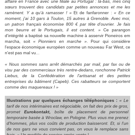
affaire en France avec une filiale au Portugal : là-bas, mes cinq
sœurs trouvent des candidats par petites annonces et me les
ramènent. Y a qu'à ramasser ! »
Et de fanfaronner :
« En ce
moment, j'ai 10 gars à Toulon, 15 autres à Grenoble. Avec moi,
un patron français économise 800 € par tête d'ouvrier. Je fais
mon beurre et le Portugais, il est content. »
Ce parangon
d'intégrité a baptisé sa nouvelle machine à asservir Pioneiros em
marcha, soit
« Pionniers en marche »
. Pour qui considère
l'espace économique européen comme un nouveau Far West, ce
n'est pas mal vu...
« Nous sommes sans arrêt démarchés par mail, par fax ou de
visu par des commerciaux très rentre-dedans, ronchonne Patrick
Liebus, de la Confédération de l'artisanat et des petites
entreprises du bâtiment (Capeb). Ces rabatteurs se comportent
comme des maquereaux ! »
Illustrations par quelques échanges téléphoniques :
« Le
tarif de nos intérimaires est négociable, on fait des prix de gros,
promet
Eurokontakt,
boîte de placement de personnel
temporaire basée à Wroclaw, en Pologne. Plus vous me prenez
d'hommes, plus vos coûts de production baisseront. Et, si l'un
de nos gars ne vous convient pas, on vous le remplace sans
frais. »
Un modèle de service après-vente !