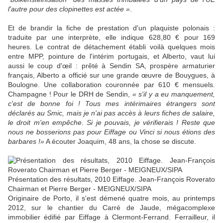
l'autre pour des clopinettes est actée »
.
Et de brandir la fiche de prestation d'un plaquiste polonais :
traduite par une interprète, elle indique 628,80 € pour 169
heures. Le contrat de détachement établi voilà quelques mois
entre MPP, pointure de l'intérim portugais, et Alberto, vaut lui
aussi le coup d'œil : prêté à Sendin SA, prospère armaturier
français, Alberto a officié sur une grande œuvre de Bouygues, à
Boulogne. Une collaboration couronnée par 610 € mensuels.
Champagne ! Pour le DRH de Sendin,
« s'il y a eu manquement,
c'est de bonne foi ! Tous mes intérimaires étrangers sont
déclarés au Smic, mais je n'ai pas accès à leurs fiches de salaire,
le droit m'en empêche. Si je pouvais, je vérifierais ! Reste que
nous ne bosserions pas pour Eiffage ou Vinci si nous étions des
barbares !»
A écouter Joaquim, 48 ans, la chose se discute.
Présentation des résultats, 2010 Eiffage. Jean-François Roverato
Chairman et Pierre Berger - MEIGNEUX/SIPA
Originaire de Porto, il s'est démené quatre mois, au printemps
2012, sur le chantier du Carré de Jaude, mégacomplexe
immobilier édifié par Eiffage à Clermont-Ferrand. Ferrailleur, il