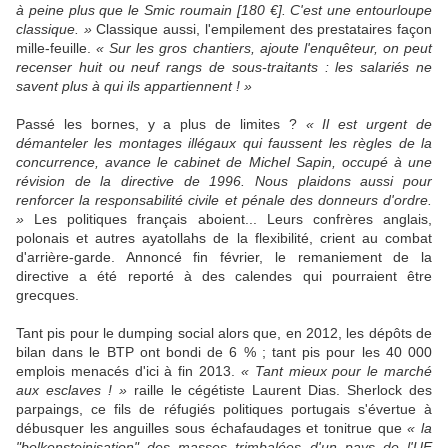
à peine plus que le Smic roumain [180 €]. C'est une entourloupe
classique. »
Classique aussi, l'empilement des prestataires façon
mille-feuille.
« Sur les gros chantiers, ajoute l'enquêteur, on peut
recenser huit ou neuf rangs de sous-traitants : les salariés ne
savent plus à qui ils appartiennent ! »
Passé les bornes, y a plus de limites ?
« Il est urgent de
démanteler les montages illégaux qui faussent les règles de la
concurrence, avance le cabinet de Michel Sapin, occupé à une
révision de la directive de 1996. Nous plaidons aussi pour
renforcer la responsabilité civile et pénale des donneurs d'ordre.
»
Les politiques français aboient... Leurs confrères anglais,
polonais et autres ayatollahs de la flexibilité, crient au combat
d'arrière-garde. Annoncé fin février, le remaniement de la
directive a été reporté à des calendes qui pourraient être
grecques.
Tant pis pour le dumping social alors que, en 2012, les dépôts de
bilan dans le BTP ont bondi de 6 % ; tant pis pour les 40 000
emplois menacés d'ici à fin 2013.
« Tant mieux pour le marché
aux esclaves ! »
raille le cégétiste Laurent Dias. Sherlock des
parpaings, ce fils de réfugiés politiques portugais s'évertue à
débusquer les anguilles sous échafaudages et tonitrue que
« la
"bolkensteinisation" des masses trimbalées d'un pays de l'UE