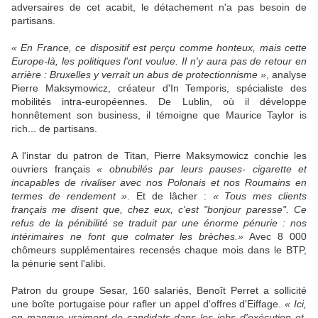
adversaires de cet acabit, le détachement n'a pas besoin de
partisans.
« En France, ce dispositif est perçu comme honteux, mais cette
Europe-là, les politiques l'ont voulue. Il n'y aura pas de retour en
arrière : Bruxelles y verrait un abus de protectionnisme »
, analyse
Pierre Maksymowicz, créateur d'In Temporis, spécialiste des
mobilités intra-européennes. De Lublin, où il développe
honnêtement son business, il témoigne que Maurice Taylor is
rich... de partisans.
A l'instar du patron de Titan, Pierre Maksymowicz conchie les
ouvriers français
« obnubilés par leurs pauses- cigarette et
incapables de rivaliser avec nos Polonais et nos Roumains en
termes de rendement »
. Et de lâcher :
« Tous mes clients
français me disent que, chez eux, c'est "bonjour paresse". Ce
refus de la pénibilité se traduit par une énorme pénurie : nos
intérimaires ne font que colmater les brèches.»
Avec 8 000
chômeurs supplémentaires recensés chaque mois dans le BTP,
la pénurie sent l'alibi.
Patron du groupe Sesar, 160 salariés, Benoît Perret a sollicité
une boîte portugaise pour rafler un appel d'offres d'Eiffage.
« Ici,
on manque vraiment de candidats dans les jobs d'exécution et,