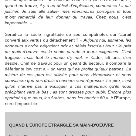
quand on trouve, il y a un déficit d'implication, commence-t-il par
justifier. Je suis allé saluer mes intérimaires portugais et tous
m'ont remercié de leur donner du travail. Chez nous, c'est
impensable. »
Serait-ce la seule ingratitude de ses compatriotes qui l'aurait
converti aux vertus du détachement ?
« Aujourd'hui, admet-il, les
donneurs d'ordre négocient prix et délais jusqu'au bout : le prêt
de main-d'œuvre est la seule parade à leurs exigences. C'est
tragique, mais tout le monde s'y met. »
Kader, 56 ans, s'en
désole. Chef de travaux pour un géant du secteur, il compare la
déferlante low cost à
« un virus qui ne profite qu'aux patrons. La
misère de ces gars est utilisée pour nous démoraliser et nous
convaincre que nos droits d'ouvriers vont régresser. Le pire, c'est
qu'on n'arrive pas à expliquer à ces malheureux qu'ils nous
précipitent vers le bas : ils sont dressés pour subir. Encore plus
opprimés que nous, les Arabes, dans les années 60 »
. A l'Europe,
rien d'impossible.
QUAND L'EUROPE ÉTRANGLE SA MAIN-D'OEUVRE