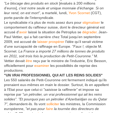
"Le blocage des produits en stock
[évalués à 200 millions
d'euros]
, c'est notre seule et unique monnaie d'échange. Si on
leur rend, on est mort"
, a martelé, lundi,
Yvon Scornet
(CGT),
porte-parole de l'intersyndicale.
Le syndicaliste n'a plus de mots assez durs pour
stigmatiser
le
comportement du raffineur suisse, dont le directeur général est
accusé d'
avoir
laissé la situation de Petroplus se
dégrader
. Jean-
Paul Vettier, qui a fait carrière chez Total jusqu'en septembre
2009, est accusé de
laisser
prospérer
l'idée qu'il serait victime
d'une surcapacité de raffinage en Europe.
"Faux !,
objecte M.
Scornet.
La France a importé 27 millions de tonnes de produits
en 2011, soit trois fois la production de Petit-Couronne."
M.
Vettier devait
être
reçu par le ministre de l'industrie, Eric Besson,
officiellement pour
examiner
les possibilités de reprise des
productions.
"UN VRAI PROFESSIONNEL QUI AIT LES REINS SOLIDES"
Les 550 salariés de Petit-Couronne ont fermement indiqué qu'ils
prenaient eux-mêmes en main le dossier. Surtout, ils en appellent
à l'Etat pour que celui-ci
"saisisse la raffinerie"
et impose sa
reprise par
"un pétrolier, un vrai professionnel qui ait les reins
solides"
.
"Et pourquoi pas un pétrolier d'Azerbaïdjan ou du Qatar
?"
, demandent-ils. Ils vont
solliciter
les ministres, la Commission
européenne,
"et pas pour
faire
la tournée des directeurs de