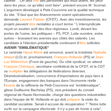
cabinet"
.
"On veut
voir
des personnes qui nous disent, les yeux
dans les yeux, ce qu'elles vont faire"
, prévient encore M. Scornet.
L'argument développé à Petit-Couronne est la qualité technique
du site.
"Il faut que les financements soient opérationnels,
demande
Laurent Patinier
(CFDT).
Avec des investissements, les
projets peuvent
être
rentables à court terme."
L'intersyndicale
reçoit un soutien actif des élus régionaux. Lundi, devant les
portes de l'usine, les politiques – PS, PCF, Lutte ouvrière, entre
autres – bravaient les averses aux côtés des salariés. Les
candidats à l'élection présidentielle continuent d'
être
sollicités.
AVENIR "EMBLÉMATIQUE"
Le centriste
Hervé Morin
est annoncé, avant la trotskiste
Nathalie
Artaud
(LO) et, prochainement,
François Hollande
(PS) et
Jean-
Luc Mélenchon
(Front de gauche). Du côté syndical, on attend
François Chérèque
, secrétaire confédéral de la CFDT, et la CGT
va
multiplier
les délégations de fédérations diverses.
Désindustrialisation, concurrence d'importations de pays tiers à
l'Europe, engagement des banques dans l'économie réelle :
l'
avenir
de la raffinerie de Petit-Couronne est
"emblématique"
,
glisse Guillaume Bachelay (PS), vice-président du conseil
régional de Haute-Normandie, chargé des questions industrielles
dans l'équipe de M. Hollande et qui doit
préparer
la visite du
candidat socialiste. Serait-il accusé de récupération ?
"Notre lutte
surfe sur la campagne électorale. Il n'y a pas de honte à cela"
,