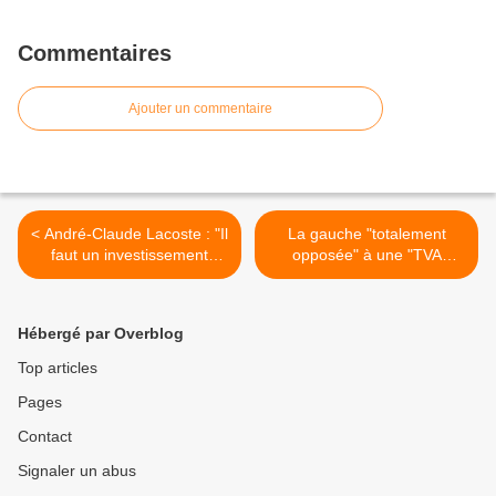
Commentaires
Ajouter un commentaire
< André-Claude Lacoste : "Il
La gauche "totalement
faut un investissement
opposée" à une "TVA
massif" dans le parc
sociale" défendue par M.
nucléaire
Sarkozy >
Hébergé par Overblog
Top articles
Pages
Contact
Signaler un abus