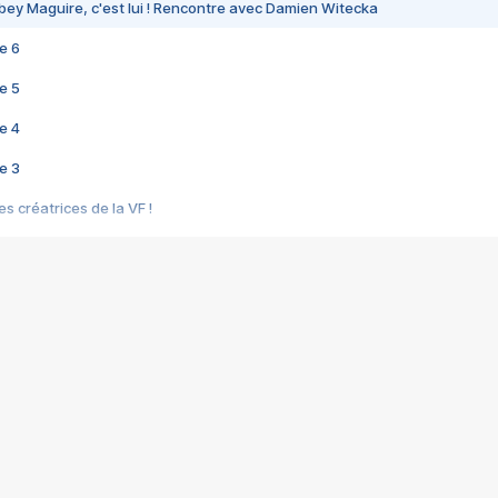
bey Maguire, c'est lui ! Rencontre avec Damien Witecka
e 6
e 5
e 4
e 3
s créatrices de la VF !
e 2
e 1
e Mektoub My Love arrive enfin ! Rencontre avec Shaïn Boumedine et Sal
i : après Toni en famille
elle réalise le bouleversant Dites lui que je l'aime
ais ! Rencontre autour de Vie privée de Rebecca Zlotowski
 de Marguerite, Grave... Rencontre avec Ella Rumpf