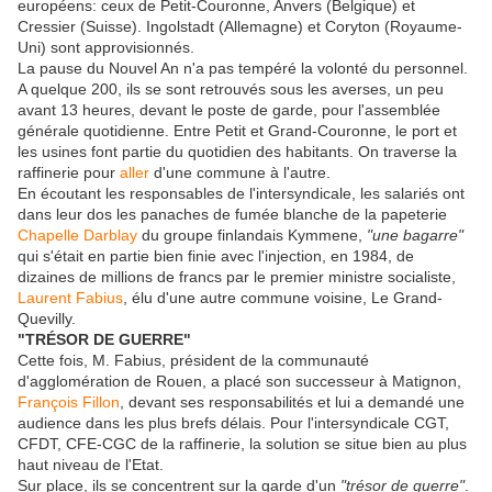
européens: ceux de Petit-Couronne, Anvers (Belgique) et
Cressier (Suisse). Ingolstadt (Allemagne) et Coryton (Royaume-
Uni) sont approvisionnés.
La pause du Nouvel An n'a pas tempéré la volonté du personnel.
A quelque 200, ils se sont retrouvés sous les averses, un peu
avant 13 heures, devant le poste de garde, pour l'assemblée
générale quotidienne. Entre Petit et Grand-Couronne, le port et
les usines font partie du quotidien des habitants. On traverse la
raffinerie pour
aller
d'une commune à l'autre.
En écoutant les responsables de l'intersyndicale, les salariés ont
dans leur dos les panaches de fumée blanche de la papeterie
Chapelle Darblay
du groupe finlandais Kymmene,
"une bagarre"
qui s'était en partie bien finie avec l'injection, en 1984, de
dizaines de millions de francs par le premier ministre socialiste,
Laurent Fabius
, élu d'une autre commune voisine, Le Grand-
Quevilly.
"TRÉSOR DE GUERRE"
Cette fois, M. Fabius, président de la communauté
d'agglomération de Rouen, a placé son successeur à Matignon,
François Fillon
, devant ses responsabilités et lui a demandé une
audience dans les plus brefs délais. Pour l'intersyndicale CGT,
CFDT, CFE-CGC de la raffinerie, la solution se situe bien au plus
haut niveau de l'Etat.
Sur place, ils se concentrent sur la garde d'un
"trésor de guerre"
.