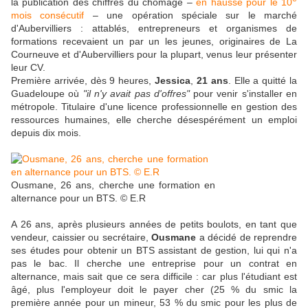
la publication des chiffres du chômage –
en hausse pour le 10
mois consécutif
– une opération spéciale sur le marché
d'Aubervilliers : attablés, entrepreneurs et organismes de
formations recevaient un par un les jeunes, originaires de La
Courneuve et d'Aubervilliers pour la plupart, venus leur présenter
leur CV.
Première arrivée, dès 9 heures,
Jessica
,
21 ans
. Elle a quitté la
Guadeloupe où
"il n'y avait pas d'offres"
pour venir s'installer en
métropole. Titulaire d'une licence professionnelle en gestion des
ressources humaines, elle cherche désespérément un emploi
depuis dix mois.
Ousmane, 26 ans, cherche une formation en
alternance pour un BTS. © E.R
A 26 ans, après plusieurs années de petits boulots, en tant que
vendeur, caissier ou secrétaire,
Ousmane
a décidé de reprendre
ses études pour obtenir un BTS assistant de gestion, lui qui n'a
pas le bac. Il cherche une entreprise pour un contrat en
alternance, mais sait que ce sera difficile : car plus l'étudiant est
âgé, plus l'employeur doit le payer cher (25 % du smic la
première année pour un mineur, 53 % du smic pour les plus de