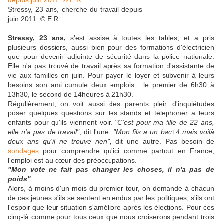
Stressy, 23 ans, cherche du travail depuis
juin 2011. © E.R
Stressy, 23 ans,
s'est assise à toutes les tables, et a pris
plusieurs dossiers, aussi bien pour des formations d'électricien
que pour devenir adjointe de sécurité dans la police nationale.
Elle n'a pas trouvé de travail après sa formation d'assistante de
vie aux familles en juin. Pour payer le loyer et subvenir à leurs
besoins son ami cumule deux emplois : le premier de 6h30 à
13h30, le second de 14heures à 21h30.
Régulièrement, on voit aussi des parents plein d'inquiétudes
poser quelques questions sur les stands et téléphoner à leurs
enfants pour qu'ils viennent voir.
"C'est pour ma fille de 22 ans,
elle n'a pas de travail"
, dit l'une.
"Mon fils a un bac+4 mais voilà
deux ans qu'il ne trouve rien",
dit une autre. Pas besoin de
sondages
pour comprendre qu'ici comme partout en France,
l'emploi est au cœur des préoccupations.
"Mon vote ne fait pas changer les choses, il n'a pas de
poids"
Alors, à moins d'un mois du premier tour, on demande à chacun
de ces jeunes s'ils se sentent entendus par les politiques, s'ils ont
l'espoir que leur situation s'améliore après les élections. Pour ces
cinq-là comme pour tous ceux que nous croiserons pendant trois