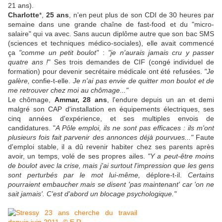
21 ans).
Charlotte
*,
25 ans
, n'en peut plus de son CDI de 30 heures par
semaine dans une grande chaîne de fast-food et du "micro-
salaire" qui va avec. Sans aucun diplôme autre que son bac SMS
(sciences et techniques médico-sociales), elle avait commencé
ça
"comme un petit boulot"
:
"je n'aurais jamais cru y passer
quatre ans !
" Ses trois demandes de CIF (congé individuel de
formation) pour devenir secrétaire médicale ont été refusées.
"Je
galère,
confie-t-elle.
Je n'ai pas envie de quitter mon boulot et de
me retrouver chez moi au chômage..."
Le chômage,
Ammar, 28 ans
, l'endure depuis un an et demi
malgré son CAP d'installation en équipements électriques, ses
cinq années d'expérience, et ses multiples envois de
candidatures. "
A Pôle emploi, ils ne sont pas efficaces : ils m'ont
plusieurs fois fait parvenir des annonces déjà pourvues..."
Faute
d'emploi stable, il a dû revenir habiter chez ses parents après
avoir, un temps, volé de ses propres ailes.
"Y a peut-être moins
de boulot avec la crise, mais j'ai surtout l'impression que les gens
sont perturbés par le mot lui-même,
déplore-t-il.
Certains
pourraient embaucher mais se disent 'pas maintenant' car 'on ne
sait jamais'. C'est d'abord un blocage psychologique."