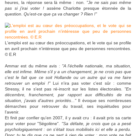
heures, la réponse sera là même : non.
"Je ne sais pas même
pas si j'irai voter !
assène Charlotte presque étonnée de la
question.
Qu'est-ce que ça va changer ? Rien !"
L'emploi est au cœur des préoccupations, et le vote qui se profile
en avril prochain n'intéresse que peu de personnes rencontrées.
© E.R
Ammar est du même avis :
"A l'échelle nationale, ma situation,
elle est infime. Même s'il y a un changement, je ne crois pas que
c'est le fait que ce soit Hollande ou un autre qui va me faire
retrouver un emploi !"
Lui n'ira pas voter c'est sûr : comme
Stressy, il ne s'est pas ré-inscrit sur les listes électorales.
"En
décembre, franchement, par rapport aux difficultés de ma
situation, j'avais d'autres priorités..."
Il évoque ses nombreuses
démarches pour retrouver du travail, ses inquiétudes pour
l'avenir.
Et finit par confier qu'en 2007, il y avait cru : il avait pris sa carte
pour voter pour "Ségolène".
"Sa défaite, je crois que ça a pesé
psychologiquement : on s'était tous mobilisés ici et elle a perdu.
Donc tu te dis que ça ne sert à rien de voter : mon vote ne fait