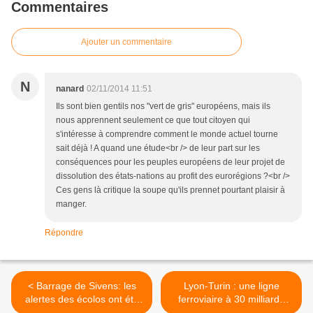
Commentaires
Ajouter un commentaire
N
nanard
02/11/2014 11:51
Ils sont bien gentils nos "vert de gris" européens, mais ils
nous apprennent seulement ce que tout citoyen qui
s'intéresse à comprendre comment le monde actuel tourne
sait déjà ! A quand une étude<br /> de leur part sur les
conséquences pour les peuples européens de leur projet de
dissolution des états-nations au profit des eurorégions ?<br />
Ces gens là critique la soupe qu'ils prennet pourtant plaisir à
manger.
Répondre
< Barrage de Sivens: les
Lyon-Turin : une ligne
alertes des écolos ont été
ferroviaire à 30 milliards
ignorées
d’euros pour gagner une