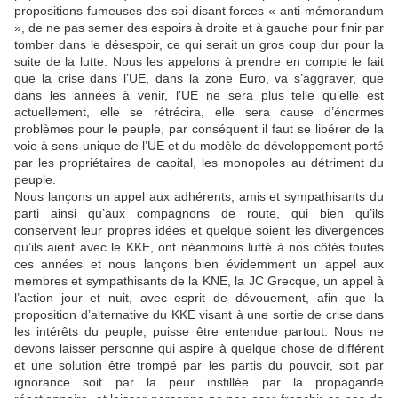
propositions fumeuses des soi-disant forces « anti-mémorandum
», de ne pas semer des espoirs à droite et à gauche pour finir par
tomber dans le désespoir, ce qui serait un gros coup dur pour la
suite de la lutte. Nous les appelons à prendre en compte le fait
que la crise dans l’UE, dans la zone Euro, va s’aggraver, que
dans les années à venir, l’UE ne sera plus telle qu’elle est
actuellement, elle se rétrécira, elle sera cause d’énormes
problèmes pour le peuple, par conséquent il faut se libérer de la
voie à sens unique de l’UE et du modèle de développement porté
par les propriétaires de capital, les monopoles au détriment du
peuple.
Nous lançons un appel aux adhérents, amis et sympathisants du
parti ainsi qu’aux compagnons de route, qui bien qu’ils
conservent leur propres idées et quelque soient les divergences
qu’ils aient avec le KKE, ont néanmoins lutté à nos côtés toutes
ces années et nous lançons bien évidemment un appel aux
membres et sympathisants de la KNE, la JC Grecque, un appel à
l’action jour et nuit, avec esprit de dévouement, afin que la
proposition d’alternative du KKE visant à une sortie de crise dans
les intérêts du peuple, puisse être entendue partout. Nous ne
devons laisser personne qui aspire à quelque chose de différent
et une solution être trompé par les partis du pouvoir, soit par
ignorance soit par la peur instillée par la propagande