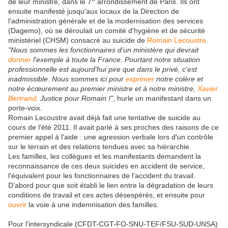
de leur ministre, dans le 7
arrondissement de Paris. Ils ont
ensuite manifesté jusqu'aux locaux de la Direction de
l'administration générale et de la modernisation des services
(Dagemo), où se déroulait un comité d'hygiène et de sécurité
ministériel (CHSM) consacré au suicide de
Romain Lecoustre
.
"Nous sommes les fonctionnaires d'un ministère qui devrait
donner
l'exemple à toute la France. Pourtant notre situation
professionnelle est aujourd'hui pire que dans le privé, c'est
inadmissible. Nous sommes ici pour
exprimer
notre colère et
notre écœurement au premier ministre et à notre ministre,
Xavier
Bertrand
. Justice pour Romain !"
, hurle un manifestant dans un
porte-voix.
Romain Lecoustre avait déjà fait une tentative de suicide au
cours de l'été 2011. Il avait parlé à ses proches des raisons de ce
premier appel à l'aide : une agression verbale lors d'un contrôle
sur le terrain et des relations tendues avec sa hiérarchie.
Les familles, les collègues et les manifestants demandent la
reconnaissance de ces deux suicides en accident de service,
l'équivalent pour les fonctionnaires de l'accident du travail.
D'abord pour que soit établi le lien entre la dégradation de leurs
conditions de travail et ces actes désespérés, et ensuite pour
ouvrir
la voie à une indemnisation des familles.
Pour l'intersyndicale (CFDT-CGT-FO-SNU-TEF/FSU-SUD-UNSA)