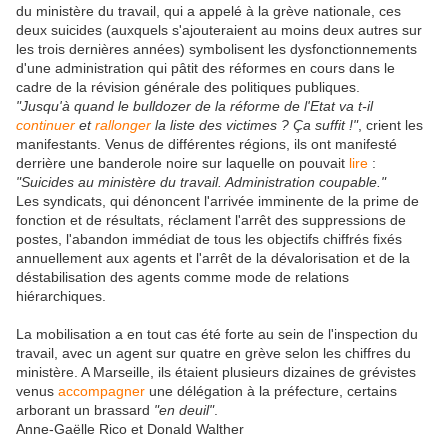
du ministère du travail, qui a appelé à la grève nationale, ces
deux suicides (auxquels s'ajouteraient au moins deux autres sur
les trois dernières années) symbolisent les dysfonctionnements
d'une administration qui pâtit des réformes en cours dans le
cadre de la révision générale des politiques publiques.
"Jusqu'à quand le bulldozer de la réforme de l'Etat va t-il
continuer
et
rallonger
la liste des victimes ? Ça suffit !"
, crient les
manifestants. Venus de différentes régions, ils ont manifesté
derrière une banderole noire sur laquelle on pouvait
lire
:
"Suicides au ministère du travail. Administration coupable."
Les syndicats, qui dénoncent l'arrivée imminente de la prime de
fonction et de résultats, réclament l'arrêt des suppressions de
postes, l'abandon immédiat de tous les objectifs chiffrés fixés
annuellement aux agents et l'arrêt de la dévalorisation et de la
déstabilisation des agents comme mode de relations
hiérarchiques.
La mobilisation a en tout cas été forte au sein de l'inspection du
travail, avec un agent sur quatre en grève selon les chiffres du
ministère. A Marseille, ils étaient plusieurs dizaines de grévistes
venus
accompagner
une délégation à la préfecture, certains
arborant un brassard
"en deuil"
.
Anne-Gaëlle Rico et Donald Walther