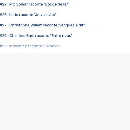
#29 : MC Solaar raconte "Bouge de là"
28 : Lorie raconte "Je vais vite"
#27 : Christophe Willem raconte "Jacques a dit"
#26 : Chimène Badi raconte "Entre nous"
#25 : Indochine raconte "3e sexe"
#24 : Zaho raconte "C'est chelou"
#23 : Patrick Bruel raconte "Au café des délices"
#22 : Kyo raconte "Le chemin"
#21 : Nolwenn Leroy raconte "Cassé"
#20 : Patrick Hernandez raconte "Born to be alive"
#19 : Lorie raconte "Près de moi"
#18 : Michael Jones raconte "A nos actes manqués" (avec Jean-Jacque
#17 : Khaled raconte "Aïcha"