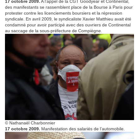
17 octobre 2009.
A l’appel de la CGT Goodyear et Continental,
des manifestants se rassemblent place de la Bourse à Paris pour
protester contre les licenciements boursiers et la répression
syndicale. En avril 2009, le syndicaliste Xavier Matthieu avait été
condamné pour avoir participé avec des ouvriers de Continental
au saccage de la sous-préfecture de Compiègne.
© Nathanaël Charbonnier
17 octobre 2009.
Manifestation des salariés de l’automobile.