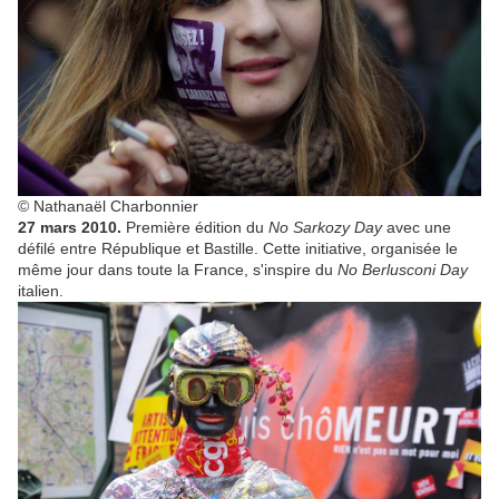
© Nathanaël Charbonnier
27 mars 2010.
Première édition du
No Sarkozy Day
avec une
défilé entre République et Bastille. Cette initiative, organisée le
même jour dans toute la France, s'inspire du
No Berlusconi Day
italien.