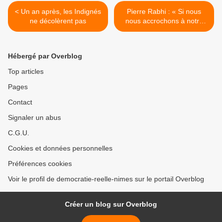
< Un an après, les Indignés
Pierre Rabhi : « Si nous
ne décolèrent pas
nous accrochons à notre
modèle de société, c’est le
dépôt de bilan planétaire »
>
Hébergé par Overblog
Top articles
Pages
Contact
Signaler un abus
C.G.U.
Cookies et données personnelles
Préférences cookies
Voir le profil de democratie-reelle-nimes sur le portail Overblog
Créer un blog sur Overblog