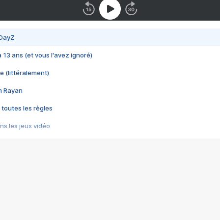
 DayZ
 a 13 ans (et vous l'avez ignoré)
e (littéralement)
im Rayan
 toutes les règles
s les jeux vidéo
us choquant de Rockstar ? - Le scandale BULLY
e plus moche de Steam
du RÊVE tourne au CAUCHEMAR
pendant 8 heures
it… à tort