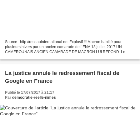
Source : http://reseauinternational.net Explosif !!! Macron habillé pour
plusieurs hivers par un ancien camarade de l’ENA 18 juillet 2017 UN
CAMEROUNAIS ANCIEN CAMARADE DE MACRON LUI REPOND. Le
camerounais Joël Teubissi Noutsa, ancien élève de l’ENA,...
La justice annule le redressement fiscal de
Google en France
Publié le 17/07/2017 à 21:17
Par
democratie-reelle-nimes