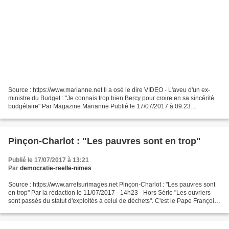
Source : https://www.marianne.net Il a osé le dire VIDEO - L'aveu d'un ex-
ministre du Budget : "Je connais trop bien Bercy pour croire en sa sincérité
budgétaire" Par Magazine Marianne Publié le 17/07/2017 à 09:23
Dominique Bussereau a été secrétaire...
Pinçon-Charlot : "Les pauvres sont en trop"
Publié le 17/07/2017 à 13:21
Par
democratie-reelle-nimes
Source : https://www.arretsurimages.net Pinçon-Charlot : "Les pauvres sont
en trop" Par la rédaction le 11/07/2017 - 14h23 - Hors Série "Les ouvriers
sont passés du statut d'exploités à celui de déchets". C'est le Pape François
qui l'a dit. Et la sociologue...