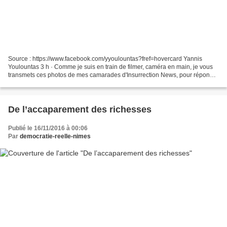
Source : https://www.facebook.com/yyoulountas?fref=hovercard Yannis
Youlountas 3 h · Comme je suis en train de filmer, caméra en main, je vous
transmets ces photos de mes camarades d'Insurrection News, pour répondre
à une journaliste et réalisatrice...
De l’accaparement des richesses
Publié le 16/11/2016 à 00:06
Par
democratie-reelle-nimes