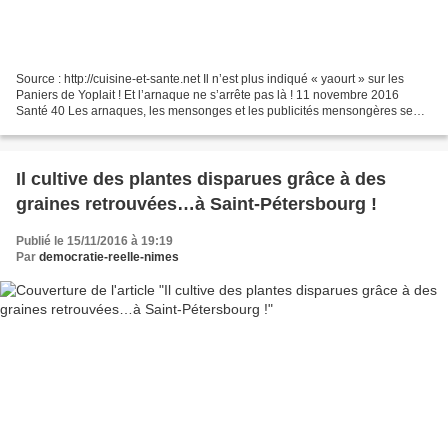
Source : http://cuisine-et-sante.net Il n’est plus indiqué « yaourt » sur les
Paniers de Yoplait ! Et l’arnaque ne s’arrête pas là ! 11 novembre 2016
Santé 40 Les arnaques, les mensonges et les publicités mensongères se
font de plus en plus fréquentes....
Il cultive des plantes disparues grâce à des
graines retrouvées…à Saint-Pétersbourg !
Publié le 15/11/2016 à 19:19
Par
democratie-reelle-nimes