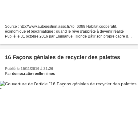
Source : http://www.autogestion.asso.fr/?p=6388 Habitat coopératif,
économique et bioclimatique : quand le rêve s’apprête à devenir réalité
Publié le 31 octobre 2016 par Emmanuel Riondé Bâtir son propre cadre de
vie, avec des logements aux loyers peu...
16 Façons géniales de recycler des palettes
Publié le 15/11/2016 à 21:26
Par
democratie-reelle-nimes