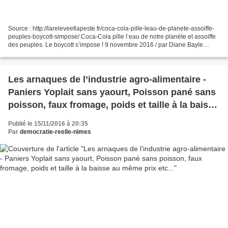
Source : http://lareleveetlapeste.fr/coca-cola-pille-leau-de-planete-assoiffe-
peuples-boycott-simpose/ Coca-Cola pille l’eau de notre planète et assoiffe
des peuples. Le boycott s’impose ! 9 novembre 2016 / par Diane Bayle
L’invasion du Coca Cola n’impacte...
Les arnaques de l’industrie agro-alimentaire -
Paniers Yoplait sans yaourt, Poisson pané sans
poisson, faux fromage, poids et taille à la baisse
au même prix etc...
Publié le 15/11/2016 à 20:35
Par
democratie-reelle-nimes