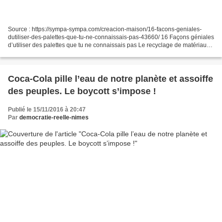
Source : https://sympa-sympa.com/creacion-maison/16-facons-geniales-
dutiliser-des-palettes-que-tu-ne-connaissais-pas-43660/ 16 Façons géniales
d’utiliser des palettes que tu ne connaissais pas Le recyclage de matériaux
est devenu très populaire dans le...
Coca-Cola pille l’eau de notre planète et assoiffe
des peuples. Le boycott s’impose !
Publié le 15/11/2016 à 20:47
Par
democratie-reelle-nimes