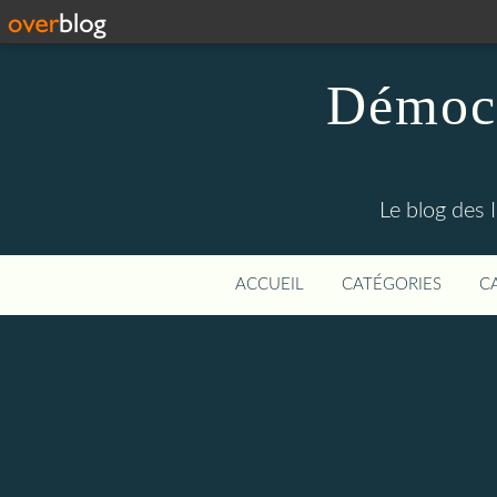
Démocr
Le blog des 
ACCUEIL
CATÉGORIES
C