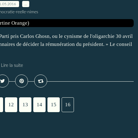
1.05.2016
…
ocratie-reelle-nimes
ti pris Carlos Ghosn, ou le cynisme de l'oligarchie 30 avril
nnaires de décider la rémunération du président. » Le conseil
Lire la suite
12
13
14
15
16