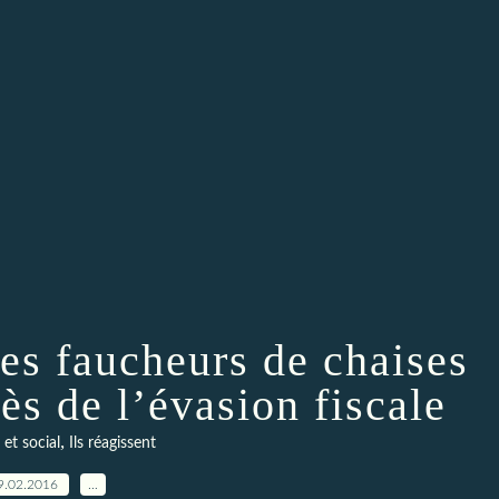
les faucheurs de chaises
ès de l’évasion fiscale
,
et social
Ils réagissent
9.02.2016
…