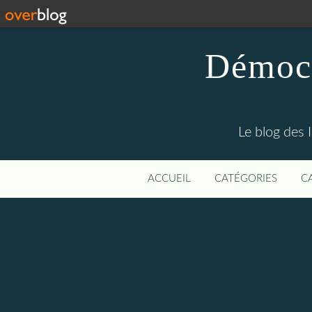
Démocr
Le blog des 
ACCUEIL
CATÉGORIES
C