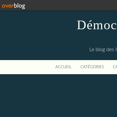
Démocr
Le blog des 
ACCUEIL
CATÉGORIES
C