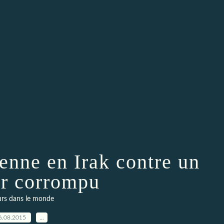
yenne en Irak contre un
r corrompu
eurs dans le monde
6.08.2015
…