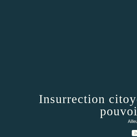
Insurrection cito
pouvoi
Aill
2