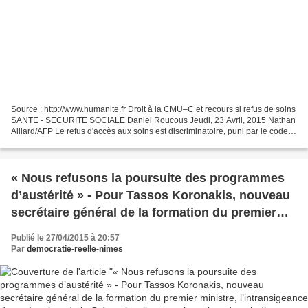
Source : http://www.humanite.fr Droit à la CMU–C et recours si refus de soins
SANTE - SECURITE SOCIALE Daniel Roucous Jeudi, 23 Avril, 2015 Nathan
Alliard/AFP Le refus d'accès aux soins est discriminatoire, puni par le code
pénal mais toujours pas sanctionné....
« Nous refusons la poursuite des programmes
d’austérité » - Pour Tassos Koronakis, nouveau
secrétaire général de la formation du premier
ministre, l’intransigeance des créanciers de la
Publié le 27/04/2015 à 20:57
Grèce s’explique par la crainte de voir d’autres
Par
democratie-reelle-nimes
peuples d’Europe contester les politiques de
rigueur