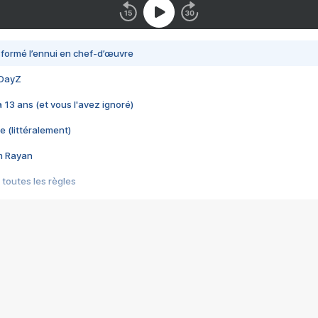
nsformé l’ennui en chef-d’œuvre
 DayZ
 a 13 ans (et vous l'avez ignoré)
e (littéralement)
im Rayan
 toutes les règles
s les jeux vidéo
us choquant de Rockstar ? - Le scandale BULLY
e plus moche de Steam
du RÊVE tourne au CAUCHEMAR
pendant 8 heures