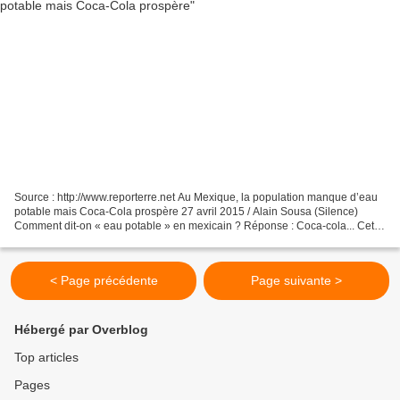
Source : http://www.reporterre.net Au Mexique, la population manque d’eau
potable mais Coca-Cola prospère 27 avril 2015 / Alain Sousa (Silence)
Comment dit-on « eau potable » en mexicain ? Réponse : Coca-cola... Cette
blague est malheureusement loin d’être...
< Page précédente
Page suivante >
Hébergé par Overblog
Top articles
Pages