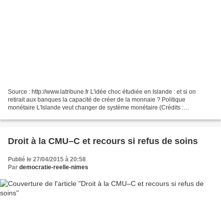
Source : http://www.latribune.fr L'idée choc étudiée en Islande : et si on
retirait aux banques la capacité de créer de la monnaie ? Politique
monétaire L'Islande veut changer de système monétaire (Crédits :
reuters.com) Romaric Godin | 23/04/2015, 14:13...
Droit à la CMU–C et recours si refus de soins
Publié le 27/04/2015 à 20:58
Par
democratie-reelle-nimes