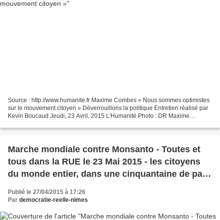
Source : http://www.humanite.fr Maxime Combes « Nous sommes optimistes
sur le mouvement citoyen » Déverrouillons la politique Entretien réalisé par
Kevin Boucaud Jeudi, 23 Avril, 2015 L'Humanité Photo : DR Maxime
Combes est économiste, membre d’Attac...
Marche mondiale contre Monsanto - Toutes et
tous dans la RUE le 23 Mai 2015 - les citoyens
du monde entier, dans une cinquantaine de pays
et une vingtaine de villes françaises, marcheront
Publié le 27/04/2015 à 17:26
à nouveau contre Monsanto et consorts (Bayer,
Par
democratie-reelle-nimes
Syngenta, les multinationales des OGM et des