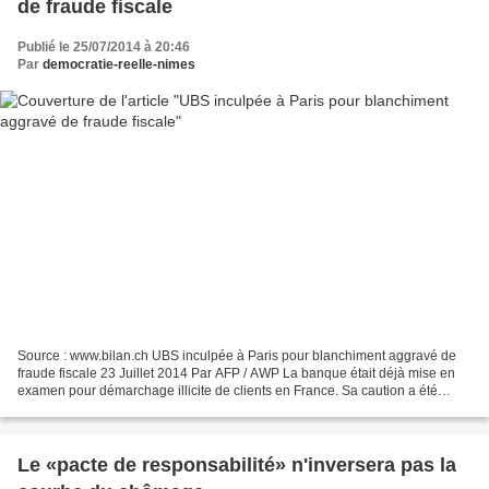
de fraude fiscale
Publié le 25/07/2014 à 20:46
Par
democratie-reelle-nimes
Source : www.bilan.ch UBS inculpée à Paris pour blanchiment aggravé de
fraude fiscale 23 Juillet 2014 Par AFP / AWP La banque était déjà mise en
examen pour démarchage illicite de clients en France. Sa caution a été
réévaluée à 1,1 milliard d'euros. DR...
Le «pacte de responsabilité» n'inversera pas la