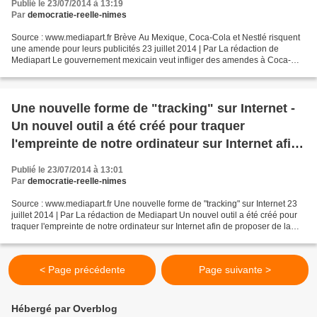
Publié le 23/07/2014 à 13:19
Par
democratie-reelle-nimes
Source : www.mediapart.fr Brève Au Mexique, Coca-Cola et Nestlé risquent
une amende pour leurs publicités 23 juillet 2014 | Par La rédaction de
Mediapart Le gouvernement mexicain veut infliger des amendes à Coca-
Cola, PepsiCo, Hershey's, Nestlé et à une...
Une nouvelle forme de "tracking" sur Internet -
Un nouvel outil a été créé pour traquer
l'empreinte de notre ordinateur sur Internet afin
de proposer de la publicité au contenu adapté
Publié le 23/07/2014 à 13:01
Par
democratie-reelle-nimes
Source : www.mediapart.fr Une nouvelle forme de "tracking" sur Internet 23
juillet 2014 | Par La rédaction de Mediapart Un nouvel outil a été créé pour
traquer l'empreinte de notre ordinateur sur Internet afin de proposer de la
publicité au contenu adapté....
< Page précédente
Page suivante >
Hébergé par Overblog