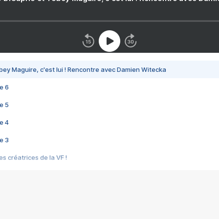
bey Maguire, c'est lui ! Rencontre avec Damien Witecka
e 6
e 5
e 4
e 3
s créatrices de la VF !
e 2
e 1
e Mektoub My Love arrive enfin ! Rencontre avec Shaïn Boumedine et Sal