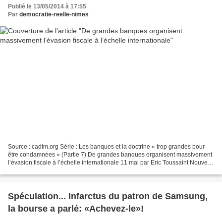
Publié le 13/05/2014 à 17:55
Par
democratie-reelle-nimes
Source : cadtm.org Série : Les banques et la doctrine « trop grandes pour
être condamnées » (Partie 7) De grandes banques organisent massivement
l’évasion fiscale à l’échelle internationale 11 mai par Eric Toussaint Nouvel
exemple de « Too Big to Jail...
Spéculation... Infarctus du patron de Samsung,
la bourse a parlé: «Achevez-le»!