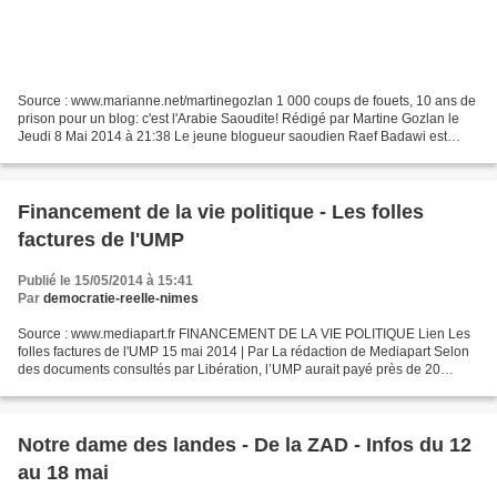
Source : www.marianne.net/martinegozlan 1 000 coups de fouets, 10 ans de
prison pour un blog: c'est l'Arabie Saoudite! Rédigé par Martine Gozlan le
Jeudi 8 Mai 2014 à 21:38 Le jeune blogueur saoudien Raef Badawi est
condamné à 1 000 coups de fouet, dix...
Financement de la vie politique - Les folles
factures de l'UMP
Publié le 15/05/2014 à 15:41
Par
democratie-reelle-nimes
Source : www.mediapart.fr FINANCEMENT DE LA VIE POLITIQUE Lien Les
folles factures de l'UMP 15 mai 2014 | Par La rédaction de Mediapart Selon
des documents consultés par Libération, l’UMP aurait payé près de 20
millions d’euros entre janvier et juin 2012...
Notre dame des landes - De la ZAD - Infos du 12
au 18 mai