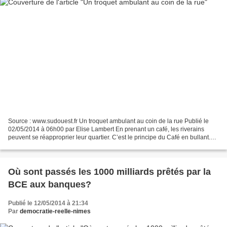
Source : www.sudouest.fr Un troquet ambulant au coin de la rue Publié le
02/05/2014 à 06h00 par Elise Lambert En prenant un café, les riverains
peuvent se réapproprier leur quartier. C’est le principe du Café en bullant.
Stéphanie et Marie derrière le...
Où sont passés les 1000 milliards prêtés par la
BCE aux banques?
Publié le 12/05/2014 à 21:34
Par
democratie-reelle-nimes