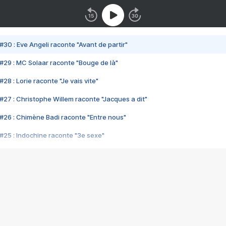
#30 : Eve Angeli raconte "Avant de partir"
#29 : MC Solaar raconte "Bouge de là"
28 : Lorie raconte "Je vais vite"
#27 : Christophe Willem raconte "Jacques a dit"
#26 : Chimène Badi raconte "Entre nous"
#25 : Indochine raconte "3e sexe"
#24 : Zaho raconte "C'est chelou"
#23 : Patrick Bruel raconte "Au café des délices"
#22 : Kyo raconte "Le chemin"
#21 : Nolwenn Leroy raconte "Cassé"