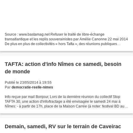
Source : www.bastamag.net Refuser le traité de libre-échange
transatlantique et les replis souverainistes par Amélie Canonne 22 mai 2014
De plus en plus de collectivités « hors Tafta », des réunions publiques
partout en Europe : le projet d’accord de...
TAFTA: action d'info Nîmes ce samedi, besoin
de monde
Publié le 23/05/2014 à 19:55
Par
democratie-reelle-nimes
Info reçue par mail Bonjour, Lors de la dernière réunion du collectif Stop
TAFTA 30, une action d'info/tractage a été envisagée le samedi 24 mai à
Nîmes: - à partir de 17h, place de la Maison Carrée (à noter: festival BD au
Carré d'Art) - de 20h à 20h30...
Demain, samedi, RV sur le terrain de Caveirac