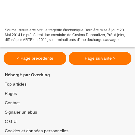
Source : future.arte.tv/fr La tragédie électronique Dernière mise à jour: 20
Mai 2014 Le précédent documentaire de Cosima Dannoritzer, Prêt à jeter,
diffusé par ARTE en 2011, se terminait près d'une décharge sauvage et
tristement célèbre, à agbogbloshie,...
< Page précédente
Page suivante >
Hébergé par Overblog
Top articles
Pages
Contact
Signaler un abus
C.G.U.
Cookies et données personnelles