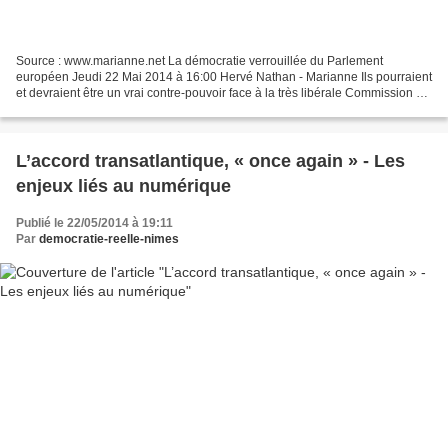
Source : www.marianne.net La démocratie verrouillée du Parlement
européen Jeudi 22 Mai 2014 à 16:00 Hervé Nathan - Marianne Ils pourraient
et devraient être un vrai contre-pouvoir face à la très libérale Commission et
au puissant Conseil européen. Malheureusement,...
L’accord transatlantique, « once again » - Les
enjeux liés au numérique
Publié le 22/05/2014 à 19:11
Par
democratie-reelle-nimes