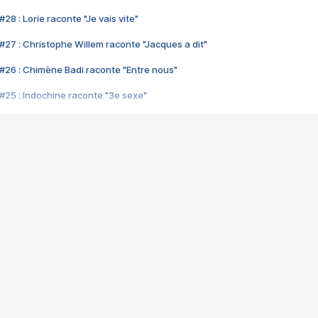
28 : Lorie raconte "Je vais vite"
#27 : Christophe Willem raconte "Jacques a dit"
#26 : Chimène Badi raconte "Entre nous"
#25 : Indochine raconte "3e sexe"
#24 : Zaho raconte "C'est chelou"
#23 : Patrick Bruel raconte "Au café des délices"
#22 : Kyo raconte "Le chemin"
#21 : Nolwenn Leroy raconte "Cassé"
#20 : Patrick Hernandez raconte "Born to be alive"
#19 : Lorie raconte "Près de moi"
#18 : Michael Jones raconte "A nos actes manqués" (avec Jean-Jacque
#17 : Khaled raconte "Aïcha"