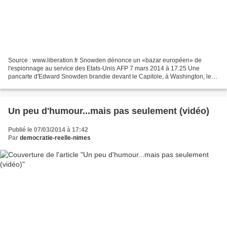
Source : www.liberation.fr Snowden dénonce un «bazar européen» de
l'espionnage au service des Etats-Unis AFP 7 mars 2014 à 17:25 Une
pancarte d'Edward Snowden brandie devant le Capitole, à Washington, le
26 octobre 2013. (Photo Mandel Ngan. AFP ) Snowden...
Un peu d'humour...mais pas seulement (vidéo)
Publié le 07/03/2014 à 17:42
Par
democratie-reelle-nimes