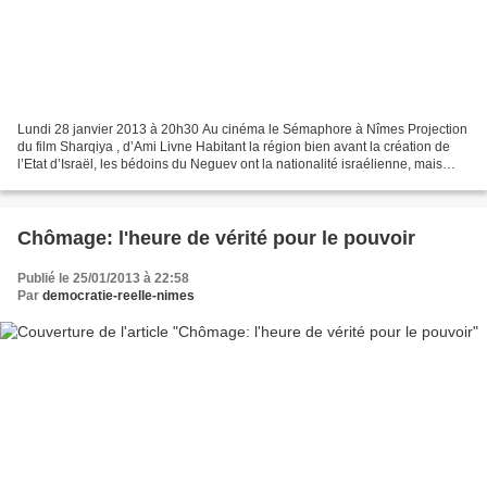
Lundi 28 janvier 2013 à 20h30 Au cinéma le Sémaphore à Nîmes Projection
du film Sharqiya , d’Ami Livne Habitant la région bien avant la création de
l’Etat d’Israël, les bédoins du Neguev ont la nationalité israélienne, mais
sont des « citoyens de seconde...
Chômage: l'heure de vérité pour le pouvoir
Publié le 25/01/2013 à 22:58
Par
democratie-reelle-nimes