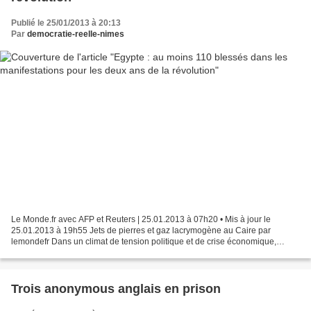
Publié le 25/01/2013 à 20:13
Par
democratie-reelle-nimes
Le Monde.fr avec AFP et Reuters | 25.01.2013 à 07h20 • Mis à jour le
25.01.2013 à 19h55 Jets de pierres et gaz lacrymogène au Caire par
lemondefr Dans un climat de tension politique et de crise économique,
l'Egypte vivait, vendredi 25 janvier, une nouvelle...
Trois anonymous anglais en prison