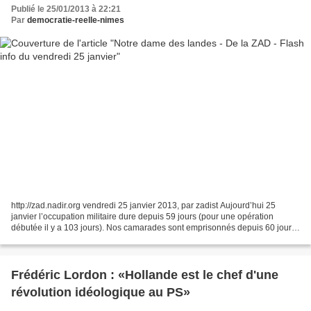
Publié le 25/01/2013 à 22:21
Par
democratie-reelle-nimes
http://zad.nadir.org vendredi 25 janvier 2013, par zadist Aujourd’hui 25
janvier l’occupation militaire dure depuis 59 jours (pour une opération
débutée il y a 103 jours). Nos camarades sont emprisonnés depuis 60 jours
pour l’un et 39 jours pour l’autre....
Frédéric Lordon : «Hollande est le chef d'une
révolution idéologique au PS»