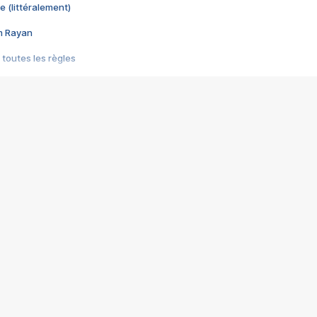
e (littéralement)
im Rayan
 toutes les règles
s les jeux vidéo
us choquant de Rockstar ? - Le scandale BULLY
e plus moche de Steam
du RÊVE tourne au CAUCHEMAR
pendant 8 heures
it… à tort
umiliés par un jeu vidéo
ire - Final Fantasy 8
ti un empire - Age of Empires
story DOFUS