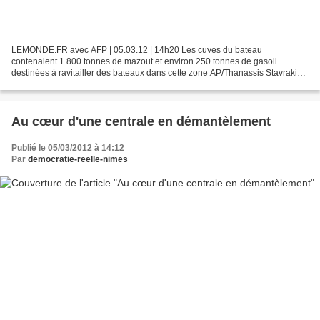
LEMONDE.FR avec AFP | 05.03.12 | 14h20 Les cuves du bateau
contenaient 1 800 tonnes de mazout et environ 250 tonnes de gasoil
destinées à ravitailler des bateaux dans cette zone.AP/Thanassis Stavrakis
Un bateau-citerne transportant près de 2 000 tonnes...
Au cœur d'une centrale en démantèlement
Publié le 05/03/2012 à 14:12
Par
democratie-reelle-nimes