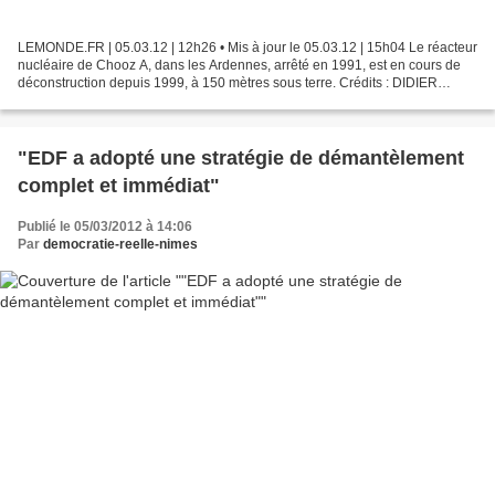
LEMONDE.FR | 05.03.12 | 12h26 • Mis à jour le 05.03.12 | 15h04 Le réacteur
nucléaire de Chooz A, dans les Ardennes, arrêté en 1991, est en cours de
déconstruction depuis 1999, à 150 mètres sous terre. Crédits : DIDIER
MARC / Point sensible de la phase...
"EDF a adopté une stratégie de démantèlement
complet et immédiat"
Publié le 05/03/2012 à 14:06
Par
democratie-reelle-nimes