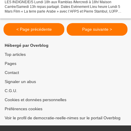
LES INDIGNE/E/S Lundi 18h aux Ramblas /Mercredi à 18h/ Maison
Carrée/Samedi 13h repas partagé. Dates Evènement Lieu heure Lundi 5
Mars Film « La terre parle Arabe » avec l’AFPS et Pierre Stambul, UJFP
Cinéma le Sémaphore 20h30 Lundi 5 mars AG Nîmes +...
< Page précédente
Page suivante >
Hébergé par Overblog
Top articles
Pages
Contact
Signaler un abus
C.G.U.
Cookies et données personnelles
Préférences cookies
Voir le profil de democratie-reelle-nimes sur le portail Overblog