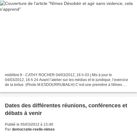
midilibre.fr - CATHY ROCHER 04/03/2012, 16 h 03 | Mis à jour le
04/03/2012, 16 h 24 Avant l’atelier sur les médias et le juridique, l’exercice
de la tortue. (Photo M.ESDOURRUBAILH) C’est une première à Nîmes.
Depuis hier et jusqu’à aujourd’hui, une trentaine...
Dates des différentes réunions, conférences et
débats à venir
Publié le 05/03/2012 à 13:40
Par
democratie-reelle-nimes