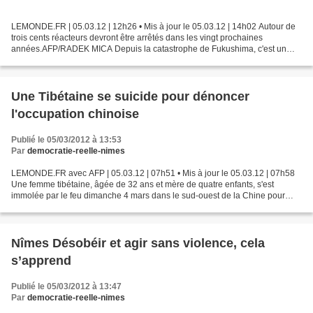
LEMONDE.FR | 05.03.12 | 12h26 • Mis à jour le 05.03.12 | 14h02 Autour de
trois cents réacteurs devront être arrêtés dans les vingt prochaines
années.AFP/RADEK MICA Depuis la catastrophe de Fukushima, c'est un
marché en pleine expansion. La décision du...
Une Tibétaine se suicide pour dénoncer
l'occupation chinoise
Publié le 05/03/2012 à 13:53
Par
democratie-reelle-nimes
LEMONDE.FR avec AFP | 05.03.12 | 07h51 • Mis à jour le 05.03.12 | 07h58
Une femme tibétaine, âgée de 32 ans et mère de quatre enfants, s'est
immolée par le feu dimanche 4 mars dans le sud-ouest de la Chine pour
dénoncer l'occupation chinoise du Tibet,...
Nîmes Désobéir et agir sans violence, cela
s’apprend
Publié le 05/03/2012 à 13:47
Par
democratie-reelle-nimes