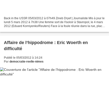
Back in the USSR 05/03/2012 à 07h49 Zineb Dryef | Journaliste Mis à jour le
lundi 5 mars 2012 à 7h38 Une femme sort de l'isoloir à Stavropol, le 4 mars
2012 (Eduard Korniyenko/Reuters) Face à la foule réunie dans la rue, place
du Manège, près du Kremlin,...
Affaire de l’hippodrome : Eric Woerth en
difficulté
Publié le 05/03/2012 à 14:24
Par
democratie-reelle-nimes