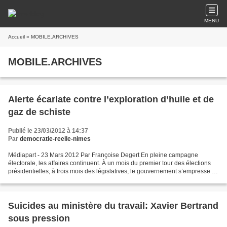
MENU
Accueil
» MOBILE.ARCHIVES
MOBILE.ARCHIVES
Alerte écarlate contre l’exploration d’huile et de
gaz de schiste
Publié le 23/03/2012 à 14:37
Par
democratie-reelle-nimes
Médiapart - 23 Mars 2012 Par Françoise Degert En pleine campagne
électorale, les affaires continuent. À un mois du premier tour des élections
présidentielles, à trois mois des législatives, le gouvernement s’empresse de
donner des gages à l’industrie...
Suicides au ministère du travail: Xavier Bertrand
sous pression