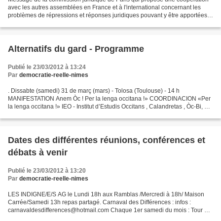
avec les autres assemblées en France et à l'international concernant les
problèmes de répressions et réponses juridiques pouvant y être apportées.
En ligne ici : http://paris.reelledemocratie.net/node/1203...
Alternatifs du gard - Programme
Publié le 23/03/2012 à 13:24
Par
democratie-reelle-nimes
. Dissabte (samedi) 31 de març (mars) - Tolosa (Toulouse) - 14 h
MANIFESTATION Anem Òc ! Per la lenga occitana !» COORDINACION «Per
la lenga occitana !» IEO - Institut d’Estudis Occitans , Calandretas , Òc-Bi, en
partenariat ambé Convergéncia Occitana...
Dates des différentes réunions, conférences et
débats à venir
Publié le 23/03/2012 à 13:20
Par
democratie-reelle-nimes
LES INDIGNE/E/S AG le Lundi 18h aux Ramblas /Mercredi à 18h/ Maison
Carrée/Samedi 13h repas partagé. Carnaval des Différences : infos :
carnavaldesdifferences@hotmail.com Chaque 1er samedi du mois : Tour de
Vélo avec CROCO VELO RV Palais de justice à...