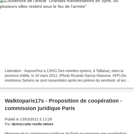
Libération - Aujourd'hui à 12h51 Des rebelles syriens, à Taftanaz, dans la
province d'Idlib, le 20 mars 2012. (Photo Ricardo Garcia Vilanova. AFP) De
nombreux Syriens se sont rassemblés après les prières du vendredi, et les
forces de l'ordre ont dispersé...
Walktoparis17s - Proposition de coopération -
commission juridique Paris
Publié le 23/03/2012 à 13:29
Par
democratie-reelle-nimes
Message de la commission juridique de Paris qui propose une coopération