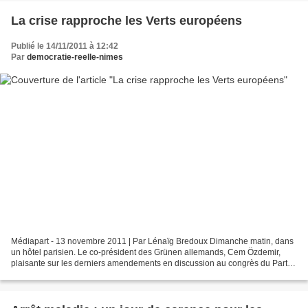
La crise rapproche les Verts européens
Publié le 14/11/2011 à 12:42
Par
democratie-reelle-nimes
Médiapart - 13 novembre 2011 | Par Lénaïg Bredoux Dimanche matin, dans
un hôtel parisien. Le co-président des Grünen allemands, Cem Özdemir,
plaisante sur les derniers amendements en discussion au congrès du Parti
vert européen, réuni depuis vendredi....