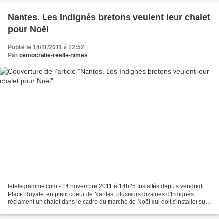
Nantes. Les Indignés bretons veulent leur chalet
pour Noël
Publié le 14/11/2011 à 12:52
Par
democratie-reelle-nimes
letelegramme.com - 14 novembre 2011 à 14h25 Installés depuis vendredi
Place Royale, en plein coeur de Nantes, plusieurs dizaines d'Indignés
réclament un chalet dans le cadre du marché de Noël qui doit s'installer sur
cette même place d'ici quelques jours....