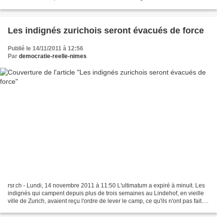
BEHRING Les protestataires du mouvement Occupons...
Les indignés zurichois seront évacués de force
Publié le 14/11/2011 à 12:56
Par
democratie-reelle-nimes
rsr.ch - Lundi, 14 novembre 2011 à 11:50 L'ultimatum a expiré à minuit. Les
indignés qui campent depuis plus de trois semaines au Lindehof, en vieille
ville de Zurich, avaient reçu l'ordre de lever le camp, ce qu'ils n'ont pas fait.
Ils se préparent donc...