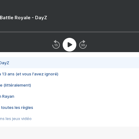
 Battle Royale - DayZ
 DayZ
 a 13 ans (et vous l'avez ignoré)
e (littéralement)
im Rayan
 toutes les règles
s les jeux vidéo
us choquant de Rockstar ? - Le scandale BULLY