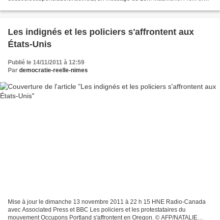
15M International group of Sol in Madrid; Compagnons français!...
Les indignés et les policiers s'affrontent aux
États-Unis
Publié le 14/11/2011 à 12:59
Par
democratie-reelle-nimes
Mise à jour le dimanche 13 novembre 2011 à 22 h 15 HNE Radio-Canada
avec Associated Press et BBC Les policiers et les protestataires du
mouvement Occupons Portland s'affrontent en Oregon. © AFP/NATALIE