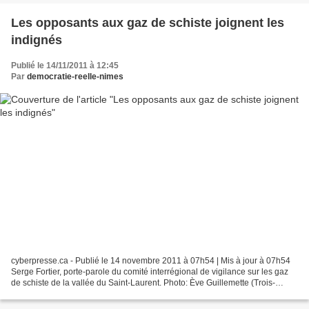
Les opposants aux gaz de schiste joignent les
indignés
Publié le 14/11/2011 à 12:45
Par
democratie-reelle-nimes
cyberpresse.ca - Publié le 14 novembre 2011 à 07h54 | Mis à jour à 07h54
Serge Fortier, porte-parole du comité interrégional de vigilance sur les gaz
de schiste de la vallée du Saint-Laurent. Photo: Ève Guillemette (Trois-
Rivières) Les occupants du carré...