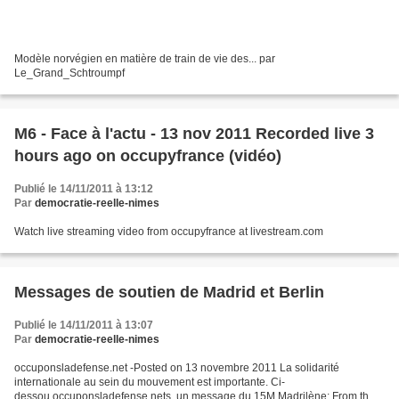
Modèle norvégien en matière de train de vie des... par
Le_Grand_Schtroumpf
M6 - Face à l'actu - 13 nov 2011 Recorded live 3
hours ago on occupyfrance (vidéo)
Publié le 14/11/2011 à 13:12
Par
democratie-reelle-nimes
Watch live streaming video from occupyfrance at livestream.com
Messages de soutien de Madrid et Berlin
Publié le 14/11/2011 à 13:07
Par
democratie-reelle-nimes
occuponsladefense.net -Posted on 13 novembre 2011 La solidarité
internationale au sein du mouvement est importante. Ci-
dessou.occuponsladefense.nets, un message du 15M Madrilène: From the