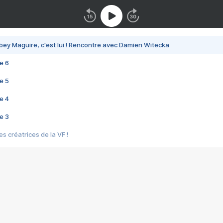
bey Maguire, c'est lui ! Rencontre avec Damien Witecka
e 6
e 5
e 4
e 3
s créatrices de la VF !
e 2
e 1
e Mektoub My Love arrive enfin ! Rencontre avec Shaïn Boumedine et Sal
i : après Toni en famille