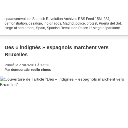
spaanserevolutie Spanish Revolution Archives RSS Feed 15M, 23J,
demonstration, desalojo, indignados, Madrid, police, protest, Puerta del Sol,
siege of parliament, Spain, Spanish Revolution Police lift siege of parliament
by force In Sol on 27 July 2011...
Des « indignés » espagnols marchent vers
Bruxelles
Publié le 27/07/2011 à 12:58
Par
democratie-reelle-nimes