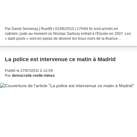
Par David Servenay | Rue89 | 01/06/2010 | 17H44 Ils sont arrivés en
catimini, juste au moment où Nicolas Sarkozy entrait à l'Elysée en 2007. Les
« dark pools » sont en passe de devenir les trous noirs de la finance
mondiale. La ministre des Finances et...
La police est intervenue ce matin à Madrid
Publié le 27/07/2011 à 12:59
Par
democratie-reelle-nimes