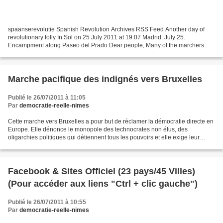
spaanserevolutie Spanish Revolution Archives RSS Feed Another day of
revolutionary folly In Sol on 25 July 2011 at 19:07 Madrid. July 25.
Encampment along Paseo del Prado Dear people, Many of the marchers
have put up their camp under the trees of the...
Marche pacifique des indignés vers Bruxelles
Publié le 26/07/2011 à 11:05
Par
democratie-reelle-nimes
Cette marche vers Bruxelles a pour but de réclamer la démocratie directe en
Europe. Elle dénonce le monopole des technocrates non élus, des
oligarchies politiques qui détiennent tous les pouvoirs et elle exige leur
départ. L'arrivée à Bruxelles est prévue...
Facebook & Sites Officiel (23 pays/45 Villes)
(Pour accéder aux liens "Ctrl + clic gauche")
Publié le 26/07/2011 à 10:55
Par
democratie-reelle-nimes