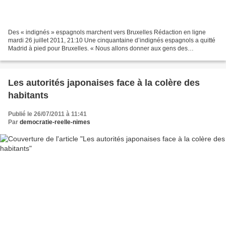
Des « indignés » espagnols marchent vers Bruxelles Rédaction en ligne
mardi 26 juillet 2011, 21:10 Une cinquantaine d’indignés espagnols a quitté
Madrid à pied pour Bruxelles. « Nous allons donner aux gens des
informations sur notre mouvement, nous voulons...
Les autorités japonaises face à la colère des
habitants
Publié le 26/07/2011 à 11:41
Par
democratie-reelle-nimes