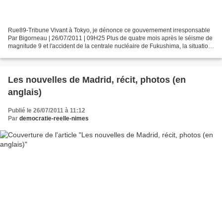
Rue89-Tribune Vivant à Tokyo, je dénonce ce gouvernement irresponsable
Par Bigorneau | 26/07/2011 | 09H25 Plus de quatre mois après le séisme de
magnitude 9 et l'accident de la centrale nucléaire de Fukushima, la situation
n'est pas maîtrisée, et elle...
Les nouvelles de Madrid, récit, photos (en
anglais)
Publié le 26/07/2011 à 11:12
Par
democratie-reelle-nimes