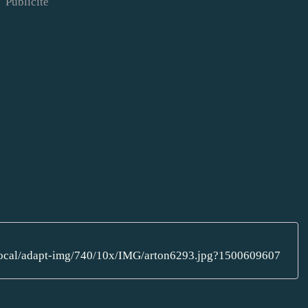
Publicité
/local/adapt-img/740/10x/IMG/arton6293.jpg?1500609607