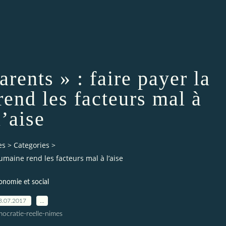
arents » : faire payer la
rend les facteurs mal à
l’aise
es
>
Categories
>
humaine rend les facteurs mal à l’aise
onomie et social
3.07.2017
…
ocratie-reelle-nimes