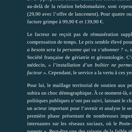
au-delà de la relation hebdomadaire, sont cepe
(29,90 avec l’offre de lancement). Pour quatre ou 
facture grimpe à 99,90 € et 139,90 €.
Le facteur ne reçoit pas de rémunération suppl
compensation de temps. Le prix semble élevé pour
a besoin sera la personne qui va s’abonner ? »
, 
Société française de gériatrie et gérontologie. C
médecin,
« l’installation d’un boîtier ne perm
facteur »
. Cependant, le service a la vertu à ces 
Pour lui, le maillage territorial de soutien aux p
subira un choc démographique. À ce moment-là, 
politiques publiques n’ont pas suivi, laissant le 
un acteur important pour l’avenir et analyse le 
première phase présentant de nombreuses imperf
internautes sur les réseaux sociaux, où le Poste
parents ». Peut-être une des raisons de la faible 