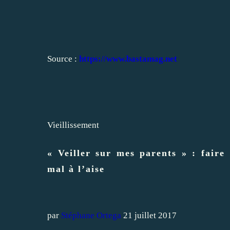
Source :
https://www.bastamag.net
Vieillissement
« Veiller sur mes parents » : faire
mal à l’aise
par
Stéphane Ortega
21 juillet 2017