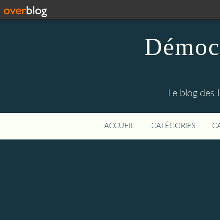
Démocr
Le blog des 
ACCUEIL
CATÉGORIES
C