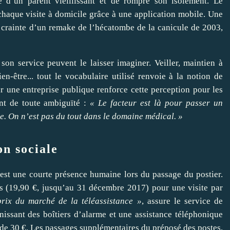
e d’un parent vieillissant et de rompre son isolement. Le
chaque visite à domicile grâce à une application mobile. Une
a crainte d’un remake de l’hécatombe de la canicule de 2003,
on service peuvent le laisser imaginer. Veiller, maintien à
ien-être... tout le vocabulaire utilisé renvoie à la notion de
r une entreprise publique renforce cette perception pour les
nt de toute ambiguïté :
« Le facteur est là pour passer un
e. On n’est pas du tout dans le domaine médical. »
on sociale
c’est une courte présence humaine lors du passage du postier.
s (19,90 €, jusqu’au 31 décembre 2017) pour une visite par
rix du marché de la téléassistance »
, assure le service de
issant des boîtiers d’alarme et une assistance téléphonique
 de 30 €. Les passages supplémentaires du préposé des postes,