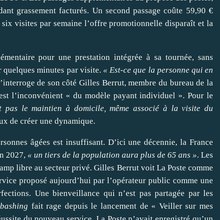
ndant grassement facturés. Un second passage coûte 59,90 €
six visites par semaine l’offre promotionnelle disparaît et la
émentaire pour une prestation intégrée à sa tournée, sans
 quelques minutes par visite.
« Est-ce que la personne qui en
s’interroge de son côté Gilles Berrut, membre du bureau de la
’est l’inconvénient « du modèle payant individuel ». Pour le
et pas le maintien à domicile, même associé à la visite du
yeux de créer une dynamique.
ersonnes âgées est insuffisant. D’ici une décennie, la France
en 2027,
« un tiers de la population aura plus de 65 ans »
. Les
champ libre au secteur privé. Gilles Berrut voit La Poste comme
service proposé aujourd’hui par l’opérateur public comme une
ections. Une bienveillance qui n’est pas partagée par les
-
bashing
fait rage depuis le lancement de « Veiller sur mes
réussite du nouveau service. La Poste n’avait enregistré qu’un