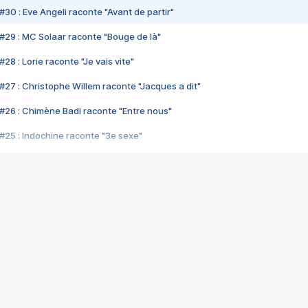
#30 : Eve Angeli raconte "Avant de partir"
#29 : MC Solaar raconte "Bouge de là"
28 : Lorie raconte "Je vais vite"
#27 : Christophe Willem raconte "Jacques a dit"
#26 : Chimène Badi raconte "Entre nous"
#25 : Indochine raconte "3e sexe"
#24 : Zaho raconte "C'est chelou"
#23 : Patrick Bruel raconte "Au café des délices"
#22 : Kyo raconte "Le chemin"
#21 : Nolwenn Leroy raconte "Cassé"
#20 : Patrick Hernandez raconte "Born to be alive"
#19 : Lorie raconte "Près de moi"