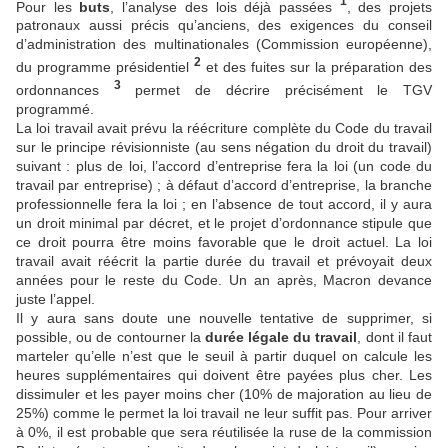
1
Pour les
buts
, l’analyse des lois déjà passées
, des projets
patronaux aussi précis qu’anciens, des exigences du conseil
d’administration des multinationales (Commission européenne),
2
du programme présidentiel
et des fuites sur la préparation des
3
ordonnances
permet de décrire précisément le TGV
programmé.
La loi travail avait prévu la réécriture complète du Code du travail
sur le principe révisionniste (au sens négation du droit du travail)
suivant : plus de loi, l’accord d’entreprise fera la loi (un code du
travail par entreprise) ; à défaut d’accord d’entreprise, la branche
professionnelle fera la loi ; en l’absence de tout accord, il y aura
un droit minimal par décret, et le projet d’ordonnance stipule que
ce droit pourra être moins favorable que le droit actuel. La loi
travail avait réécrit la partie durée du travail et prévoyait deux
années pour le reste du Code. Un an après, Macron devance
juste l’appel.
Il y aura sans doute une nouvelle tentative de supprimer, si
possible, ou de contourner la
durée légale du travail
, dont il faut
marteler qu’elle n’est que le seuil à partir duquel on calcule les
heures supplémentaires qui doivent être payées plus cher. Les
dissimuler et les payer moins cher (10% de majoration au lieu de
25%) comme le permet la loi travail ne leur suffit pas. Pour arriver
à 0%, il est probable que sera réutilisée la ruse de la commission