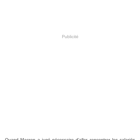
Publicité
Quand Macron a jugé nécessaire d’aller rencontrer les salariés