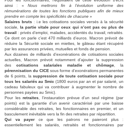
ainsi : «
Nous mettrons fin à l’évolution uniforme des
rémunérations de toutes les fonctions publiques afin de mieux
prendre en compte les spécificités de chacune
»
Salaires bruts
: i.e les cotisations sociales versés à la sécurité
sociale,
la partie vitale pour ceux qui n’ont pas ou plus de
travail
: privés d’emploi, malades, accidentés du travail, retraités.
Ce dont on parle c’est 470 milliards d’euros. Macron prévoit de
réduire la Sécurité sociale en miettes, le gâteau étant récupéré
par les assurances privées, mutuelles et fonds de pension.
Aux dizaines de milliards d’exonérations de cotisations sociales
actuelles, Macron prévoit notamment d’ajouter la suppression
des
cotisations salariales maladie et chômage
, la
pérennisation du
CICE
sous forme d’exonérations permanentes
de 6 points, la
suppression de toute cotisation sociale pour
tous les salariés au Smic
(1800 euros par an et par salarié, un
cadeau fabuleux qui va contribuer à augmenter le nombre de
personnes payées au Smic).
Pour les
retraites
, l’instauration prévue d’un seul régime (par
points) est la garantie d’un avenir caractérisé par une baisse
considérable des retraites, les fonctionnaires en premier, et un
basculement inévitable vers la fin des retraites par répartition.
Qui va payer
ce que les patrons ne paieront plus :
essentiellement les salariés, retraités et fonctionnaires par