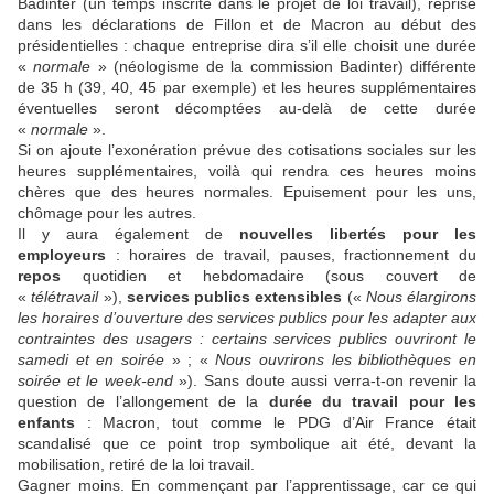
Badinter (un temps inscrite dans le projet de loi travail), reprise
dans les déclarations de Fillon et de Macron au début des
présidentielles : chaque entreprise dira s’il elle choisit une durée
«
normale
» (néologisme de la commission Badinter) différente
de 35 h (39, 40, 45 par exemple) et les heures supplémentaires
éventuelles seront décomptées au-delà de cette durée
«
normale
».
Si on ajoute l’exonération prévue des cotisations sociales sur les
heures supplémentaires, voilà qui rendra ces heures moins
chères que des heures normales. Epuisement pour les uns,
chômage pour les autres.
Il y aura également de
nouvelles libertés pour les
employeurs
: horaires de travail, pauses, fractionnement du
repos
quotidien et hebdomadaire (sous couvert de
«
télétravail
»),
services publics extensibles
(
«
Nous élargirons
les horaires d’ouverture des services publics pour les adapter aux
contraintes des usagers : certains services publics ouvriront le
samedi et en soirée
» ; «
Nous ouvrirons les bibliothèques en
soirée et le week-end
»). Sans
doute aussi verra-t-on revenir la
question de l’allongement de la
durée du travail pour les
enfants
: Macron, tout comme le PDG d’Air France était
scandalisé que ce point trop symbolique ait été, devant la
mobilisation, retiré de la loi travail.
Gagner moins. En commençant par l’apprentissage, car ce qui