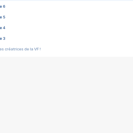
e 6
e 5
e 4
e 3
s créatrices de la VF !
e 2
e 1
e Mektoub My Love arrive enfin ! Rencontre avec Shaïn Boumedine et Sal
i : après Toni en famille
elle réalise le bouleversant Dites lui que je l'aime
ais ! Rencontre autour de Vie privée de Rebecca Zlotowski
 de Marguerite, Grave... Rencontre avec Ella Rumpf