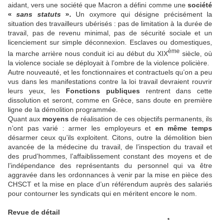
aidant, vers une société que Macron a défini comme une
société
«
sans statuts
».
Un oxymore qui désigne précisément la
situation des travailleurs ubérisés : pas de limitation à la durée de
travail, pas de revenu minimal, pas de sécurité sociale et un
licenciement sur simple déconnexion. Esclaves ou domestiques,
ème
la marche arrière nous conduit ici au début du XIX
siècle, où
la violence sociale se déployait à l’ombre de la violence policière.
Autre nouveauté, et les fonctionnaires et contractuels qu’on a peu
vus dans les manifestations contre la loi travail devraient rouvrir
leurs yeux, les
Fonctions publiques
rentrent dans cette
dissolution et seront, comme en Grèce, sans doute en première
ligne de la démolition programmée.
Quant aux
moyens
de réalisation de ces objectifs permanents, ils
n’ont pas varié : armer les employeurs et
en même temps
désarmer ceux qu’ils exploitent. Citons, outre la démolition bien
avancée de la médecine du travail, de l’inspection du travail et
des prud’hommes, l’affaiblissement constant des moyens et de
l’indépendance des représentants du personnel qui va être
aggravée dans les ordonnances à venir par la mise en pièce des
CHSCT et la mise en place d’un référendum auprès des salariés
pour contourner les syndicats qui en méritent encore le nom.
Revue de détail