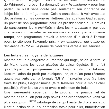
de Whirpool en grève, il a demandé un «
hygiaphone
» pour leur
parler. Ce n’est sans doute pas seulement son ignorance de
l’objet idoine, le mégaphone. Cela a sans doute à voir avec ses
déclarations sur les ouvrières illettrées des abattoirs Gad et avec
un point de son programme pour les présidentielles où il prévoit
de sanctionner les «
incivilités
» dont les «
crachats
» par des
«
amendes immédiates et dissuasives
» alors que,
en même
temps
, son programme prévoit la création d’un droit à l’erreur
pour, je cite pour l’exemple pris, «
un employeur qui
oublie de
déclarer à l’URSSAF la prime de Noël qu’il verse à ses salariés
».
Les buts et les moyens de la guerre
Macron est un évangéliste du marché qui nage, selon la formule
de Marx, dans les eaux glacées du calcul égoïste. Il ne fait
qu’appliquer le
programme
de toujours du capitalisme,
l’accumulation du profit par quelques uns, et qu’on peut résumer
quant aux
buts
par la formule
T.G.V
: Travailler plus (i.e faire
travailler plus), Gagner moins (faire travailler pour le moins cher
possible), Virer le plus vite et avec le minimum de frais.
Une
nouveauté
cependant : le programme présidentiel de
Macron et ce qu’on peut déjà savoir des ordonnances à venir va
ième
plus loin qu’un n
rabotage de ce qu’il reste de droits sociaux.
Il est question de leur suppression totale pour aller, numérisation