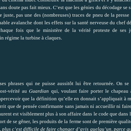
ans doute pas fait mieux. C’est que les génies du décodage se 
 juste, pas une des (nombreuses) traces de pneu de la presse 
uable avalanche dont les effets sur la santé nerveuse du chef d
haque fois que le ministère de la vérité proteste de ses ju
in régime la turbine à claques.
ses phrases qui ne puisse aussitôt lui être retournée. On se
post-vérité au
Guardian
qui, voulant faire porter le chapeau
’apercevoir que la définition qu’elle en donnait s’appliquait à m
rit que de pensée confirmante sans jamais ni accueillir ni fair
urent est visiblement plus à son affaire dans le code que dans l
tort de se gêner, les produits de la ferme sont de première qualit
plus c’est difficile de faire changer d’avis quelqu’un, parce qu’i