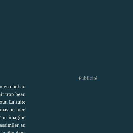
Publicité
 » en chef au
ait trop beau
out. La suite
ômas ou bien
u’on imagine
’assimiler au
la tête dans