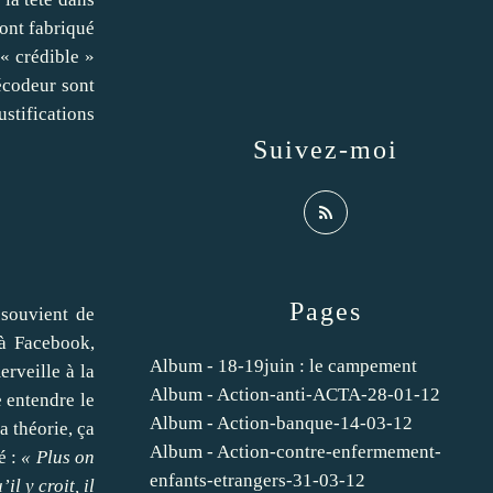
sont fabriqué
« crédible »
écodeur sont
stifications
Suivez-moi
Pages
 souvient de
 à Facebook,
Album - 18-19juin : le campement
erveille à la
Album - Action-anti-ACTA-28-01-12
e entendre le
Album - Action-banque-14-03-12
a théorie, ça
Album - Action-contre-enfermement-
é :
« Plus on
enfants-etrangers-31-03-12
l y croit, il