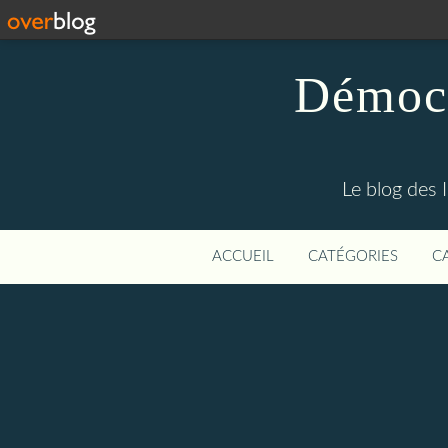
Démocr
Le blog des 
ACCUEIL
CATÉGORIES
C