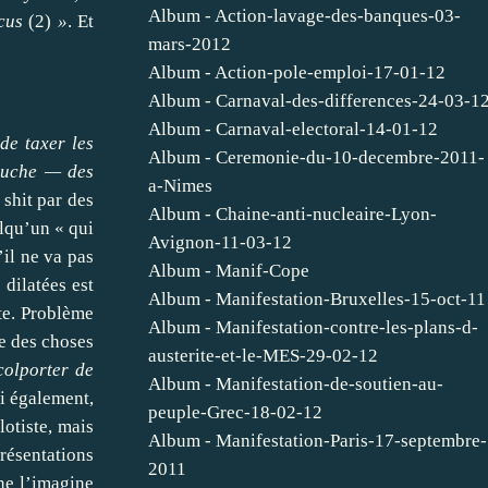
Album - Action-lavage-des-banques-03-
cus
(
2
)
»
. Et
mars-2012
Album - Action-pole-emploi-17-01-12
Album - Carnaval-des-differences-24-03-1
Album - Carnaval-electoral-14-01-12
de taxer les
Album - Ceremonie-du-10-decembre-2011-
gauche — des
a-Nimes
 shit par des
Album - Chaine-anti-nucleaire-Lyon-
elqu’un « qui
Avignon-11-03-12
’il ne va pas
Album - Manif-Cope
 dilatées est
Album - Manifestation-Bruxelles-15-oct-11
te. Problème
Album - Manifestation-contre-les-plans-d-
e des choses
austerite-et-le-MES-29-02-12
colporter de
Album - Manifestation-de-soutien-au-
ai également,
peuple-Grec-18-02-12
lotiste, mais
Album - Manifestation-Paris-17-septembre-
présentations
2011
ne l’imagine