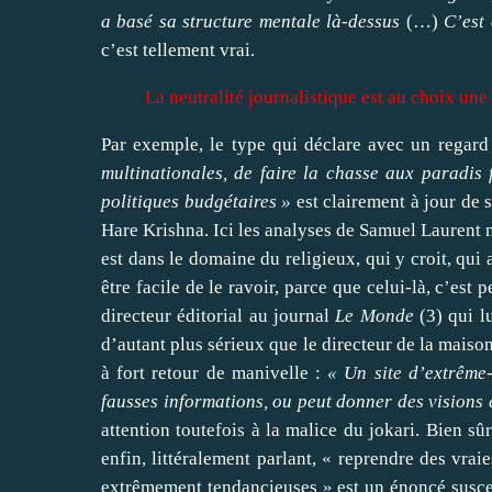
a basé sa structure mentale là-dessus
(…)
C’est
c’est tellement vrai.
La neutralité journalistique est au choix une
Par exemple, le type qui déclare avec un regard
multinationales, de faire la chasse aux paradi
politiques budgétaires »
est clairement à jour de s
Hare Krishna. Ici les analyses de Samuel Laurent n’
est dans le domaine du religieux, qui y croit, qui a
être facile de le ravoir, parce que celui-là, c’est 
directeur éditorial au journal
Le Monde
(
3
) qui 
d’autant plus sérieux que le directeur de la mais
à fort retour de manivelle :
« Un site d’extrême-
fausses informations, ou peut donner des visions
attention toutefois à la malice du jokari. Bien sû
enfin, littéralement parlant, « reprendre des vrai
extrêmement tendancieuses » est un énoncé susce