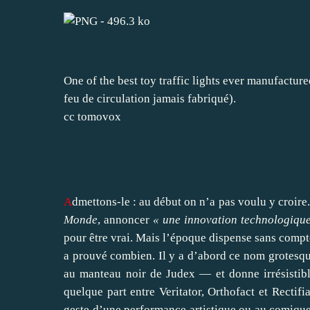
One of the best toy traffic lights ever manufactur
feu de circulation jamais fabriqué).
cc
tomovox
A
dmettons
-le : au début on n’a pas voulu y croir
Monde
, annoncer
« une innovation technologiqu
pour être vrai. Mais l’époque dispense sans compter
a prouvé combien. Il y a d’abord ce nom grotesqu
au manteau noir de Judex — et donne irrésistib
quelque part entre Veritator, Orthofact et Rectifia
geste d’une performance artistique ou au comique 