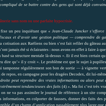
 compliqué de se battre contre des gens qui sont déjà convain
 ânerie sans nom ou une parfaite hypocrisie.
 fixe un peu inquiétant que
« Jean-Claude Juncker s’efforce 
s fiscaux et d’avoir une gestion politique — comprendre de 
a cotisation aux Raëliens ou bien s’est fait refiler du gâteau au
ont jamais été si éclairantes : nous avons en effet à faire à qu
 basé sa structure mentale là-dessus ». Et il est bien certain qu
peu dire qu’« il y croit ». Le problème est que le sujet à pupilles
lui tamponne régulièrement son bon de sortie — à vignette ver
on de repos, en campagne pour les dragées Decodex, dit lui-mêm
droite peut reprendre des vraies informations ou alors peut 
 extrêmement tendancieuses des faits
(
4
)
»
. Ma foi c’est très vr
r on ne va pas assimiler le journal de référence à un site comp
es informations, en colporter de fausses, donner des faits des 
ptible d’un champ d’application passablement plus large que 