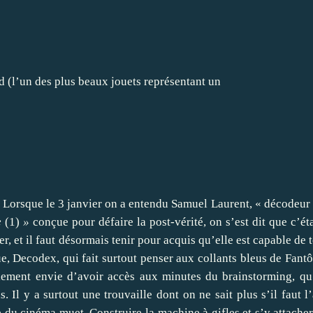
ed (l’un des plus beaux jouets représentant un
e. Lorsque le 3 janvier on a entendu Samuel Laurent, « décodeur
e
(
1
)
»
conçue pour défaire la post-vérité, on s’est dit que c’ét
, et il faut désormais tenir pour acquis qu’elle est capable de t
e, Decodex, qui fait surtout penser aux collants bleus de Fant
lement envie d’avoir accès aux minutes du brainstorming, q
s. Il y a surtout une trouvaille dont on ne sait plus s’il faut l
du cinéma muet. Construire la machine à gifles et s’y attacher 