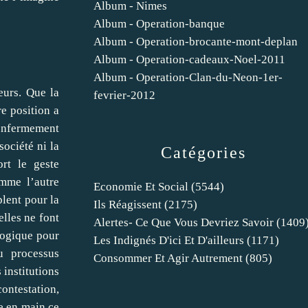
Album - Nimes
Album - Operation-banque
Album - Operation-brocante-mont-deplan
Album - Operation-cadeaux-Noel-2011
Album - Operation-Clan-du-Neon-1er-
eurs. Que la
fevrier-2012
e position a
’enfermement
société ni la
Catégories
rt le geste
omme l’autre
Economie Et Social
(5544)
lent pour la
Ils Réagissent
(2175)
lles ne font
Alertes- Ce Que Vous Devriez Savoir
(1409
ologique pour
Les Indignés D'ici Et D'ailleurs
(1171)
u processus
Consommer Et Agir Autrement
(805)
 institutions
ontestation,
e en main ce