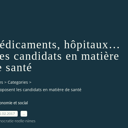
 médicaments, hôpitaux…
es candidats en matière
e santé
es
>
Categories
>
oposent les candidats en matière de santé
onomie et social
1.02.2017
…
ocratie-reelle-nimes