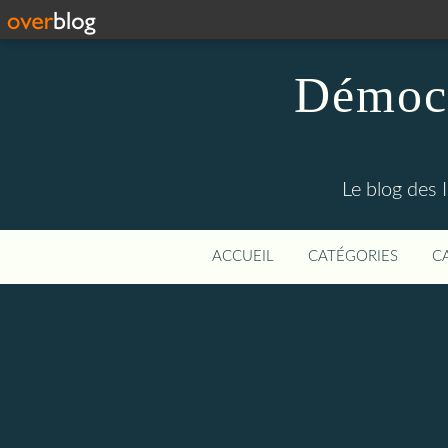
Démocr
Le blog des 
ACCUEIL
CATÉGORIES
C