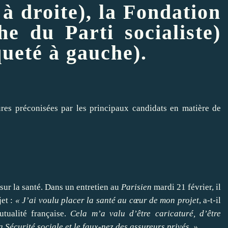
 à droite), la Fondation
che du
Parti socialiste
)
queté à gauche).
ures préconisées par les principaux candidats en matière de
sur la santé.
Dans un entretien au
Parisien
mardi 21 février
, il
jet
:
« J’ai voulu
placer
la santé au cœur de mon projet
, a-t-il
tualité française.
Cela m’a valu d’être caricaturé, d’être
 Sécurité sociale et le faux-nez des assureurs privés. »