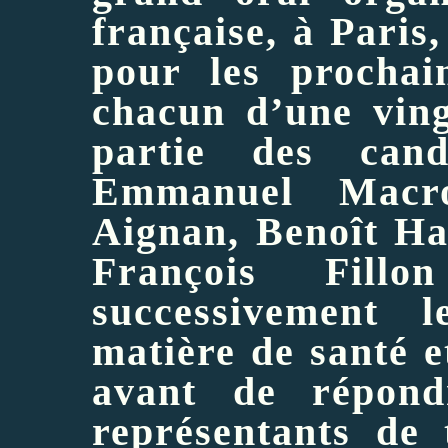
française, à
Paris
,
pour les prochai
chacun d’une ving
partie des can
Emmanuel Mac
Aignan
, Benoît H
François Fill
successivement l
matière de santé e
avant de
répond
représentants de