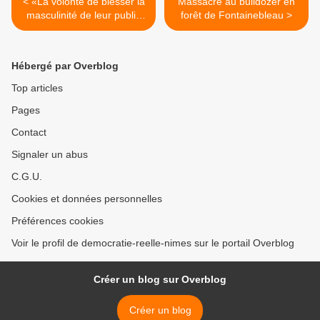
< «La volonté de blesser la
Massacre au bulldozer en
masculinité de leur public
forêt de Fontainebleau >
est fréquente chez les
policiers»
Hébergé par Overblog
Top articles
Pages
Contact
Signaler un abus
C.G.U.
Cookies et données personnelles
Préférences cookies
Voir le profil de democratie-reelle-nimes sur le portail Overblog
Créer un blog sur Overblog
Créer un blog