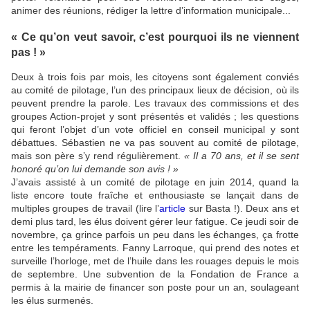
animer des réunions, rédiger la lettre d’information municipale...
« Ce qu’on veut savoir, c’est pourquoi ils ne viennent
pas ! »
Deux à trois fois par mois, les citoyens sont également conviés
au comité de pilotage, l’un des principaux lieux de décision, où ils
peuvent prendre la parole. Les travaux des commissions et des
groupes Action-projet y sont présentés et validés ; les questions
qui feront l’objet d’un vote officiel en conseil municipal y sont
débattues. Sébastien ne va pas souvent au comité de pilotage,
mais son père s’y rend régulièrement.
« Il a 70 ans, et il se sent
honoré qu’on lui demande son avis ! »
J’avais assisté à un comité de pilotage en juin 2014, quand la
liste encore toute fraîche et enthousiaste se lançait dans de
multiples groupes de travail (lire l’
article
sur Basta !). Deux ans et
demi plus tard, les élus doivent gérer leur fatigue. Ce jeudi soir de
novembre, ça grince parfois un peu dans les échanges, ça frotte
entre les tempéraments. Fanny Larroque, qui prend des notes et
surveille l’horloge, met de l’huile dans les rouages depuis le mois
de septembre. Une subvention de la Fondation de France a
permis à la mairie de financer son poste pour un an, soulageant
les élus surmenés.