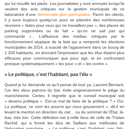
qui lui mouille les pieds. Les journalistes y sont envoyés lorsqu’ils
veulent des avis critiques sur la gestion municipale de ce
laboratoire d’une
démocratie plus participative
. Parmi les clients,
il y aura toujours quelqu’un pour se plaindre des nombreuses
réunions
« faites pour ceux qui ne travaillent pas »
, des places de
parking supprimées ou du fait
« qu’on ne sait pas qui
commande »
... L’affluence des médias, intrigués par le
fonctionnement atypique de la liste qui a remporté les élections
municipales de 2014, a suscité de l’agacement dans ce bourg de
1 200 habitants, en donnant l’impression que les élus étaient plus
efficaces pour communiquer que pour agir, et en confrontant
presque systématiquement « les pour » et « les contre ».
« Le politique, c’est l’habitant, pas l’élu »
Quand je lui demande ce qu’il pense de tout ça, Laurent Bernard,
l’un des deux patrons du bar, évite soigneusement le piège du
manichéisme. Certes, il regrette que le conseil municipal soit
« devenu politique ». Est-ce mal de faire de la politique ?
« Oui.
La politique, ce sont les pourris qui nous gouvernent »
, dit-il en
levant le menton en direction du ciel… ou du sommet de l’État, là-
bas, très loin. Cette définition est à mille lieux de celle de Tristan
Rechid, qui a formé les élus de Saillans aux méthodes de
l’éducation populaire :
« Le politique, c’est l’habitant, pas l’élu.