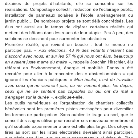
dizaines de projets d’habitants, elle se concentre sur les
réalisations. Compostage collectif, réduction de l’éclairage public,
installation de panneaux solaires à l’école, aménagement du
jardin public… De nombreux projets se sont déjà concrétisés. Les
élus ont aussi eu le temps de digérer certaines réalités qui
mettent des bâtons dans les roues de leur utopie. Peu à peu, des
solutions se dessinent pour surmonter les obstacles.
Première réalité, qui revient en boucle : tout le monde ne
participe pas.
« Aux élections, 43 % des votants n’étaient pas
d’accord avec nous, et sur les 57 % qui nous ont élus, beaucoup
en avaient juste marre du maire »
, rappelle Joachim Hirschler, élu
référent en Environnement, énergie et mobilité. Fanny a été
recrutée pour aller à la rencontre des « abstentionnistes » qui
ignorent les réunions publiques.
« Mon boulot, c’est de travailler
avec ceux qui ne viennent pas, ou ne viennent plus, les déçus,
ceux qui ne se sentent pas capables ou qui ont du mal à
s’engager sur la durée »
, explique-t-elle.
Les outils numériques et l’organisation de chantiers collectifs
bénévoles sont les premières pistes envisagées pour diversifier
les formes de participation. Sans oublier le tirage au sort, que le
conseil des sages utilise pour recruter ses nouveaux membres et
qu’il souhaite expérimenter à une échelle plus large. Des citoyens
tirés au sort sur les listes électorales devraient ainsi participer,
aux côtés des élus, aux travaux concernant la révision du Plan