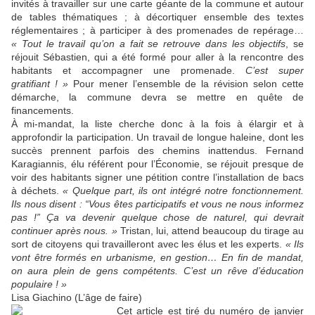
invités à travailler sur une carte géante de la commune et autour
de tables thématiques ; à décortiquer ensemble des textes
réglementaires ; à participer à des promenades de repérage…
« Tout le travail qu’on a fait se retrouve dans les objectifs
, se
réjouit Sébastien, qui a été formé pour aller à la rencontre des
habitants et accompagner une promenade.
C’est super
gratifiant ! »
Pour mener l’ensemble de la révision selon cette
démarche, la commune devra se mettre en quête de
financements.
À mi-mandat, la liste cherche donc à la fois à élargir et à
approfondir la participation. Un travail de longue haleine, dont les
succès prennent parfois des chemins inattendus. Fernand
Karagiannis, élu référent pour l’Économie, se réjouit presque de
voir des habitants signer une pétition contre l’installation de bacs
à déchets.
« Quelque part, ils ont intégré notre fonctionnement.
Ils nous disent : “Vous êtes participatifs et vous ne nous informez
pas !” Ça va devenir quelque chose de naturel, qui devrait
continuer après nous. »
Tristan, lui, attend beaucoup du tirage au
sort de citoyens qui travailleront avec les élus et les experts.
« Ils
vont être formés en urbanisme, en gestion… En fin de mandat,
on aura plein de gens compétents. C’est un rêve d’éducation
populaire ! »
Lisa Giachino (L’âge de faire)
Cet article est tiré du numéro de janvier