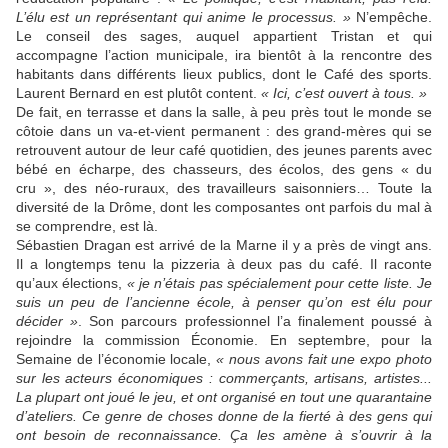
L’élu est un représentant qui anime le processus. »
N’empêche.
Le conseil des sages, auquel appartient Tristan et qui
accompagne l’action municipale, ira bientôt à la rencontre des
habitants dans différents lieux publics, dont le Café des sports.
Laurent Bernard en est plutôt content.
« Ici, c’est ouvert à tous. »
De fait, en terrasse et dans la salle, à peu près tout le monde se
côtoie dans un va-et-vient permanent : des grand-mères qui se
retrouvent autour de leur café quotidien, des jeunes parents avec
bébé en écharpe, des chasseurs, des écolos, des gens « du
cru », des néo-ruraux, des travailleurs saisonniers… Toute la
diversité de la Drôme, dont les composantes ont parfois du mal à
se comprendre, est là.
Sébastien Dragan est arrivé de la Marne il y a près de vingt ans.
Il a longtemps tenu la pizzeria à deux pas du café. Il raconte
qu’aux élections,
« je n’étais pas spécialement pour cette liste. Je
suis un peu de l’ancienne école, à penser qu’on est élu pour
décider »
. Son parcours professionnel l’a finalement poussé à
rejoindre la commission Économie. En septembre, pour la
Semaine de l’économie locale,
« nous avons fait une expo photo
sur les acteurs économiques : commerçants, artisans, artistes...
La plupart ont joué le jeu, et ont organisé en tout une quarantaine
d’ateliers. Ce genre de choses donne de la fierté à des gens qui
ont besoin de reconnaissance. Ça les amène à s’ouvrir à la