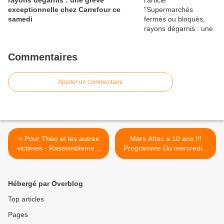
exceptionnelle chez Carrefour ce
samedi
Commentaires
Ajouter un commentaire
< Pour Théo et les autres
Mars Attac a 10 ans !!!
victimes - Rassemblement
Programme Du mercredi 8
lundi 20 février à 18h,
au mardi 14 mars à Nîmes
devant le Carré d'Art à
+ La lettre d’ATTAC
Nîmes
février/mars 2017 >
Hébergé par Overblog
Top articles
Pages