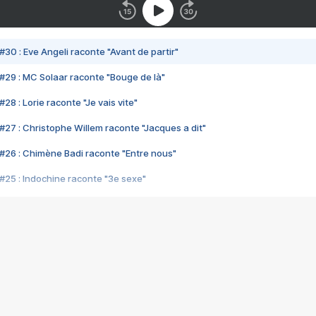
#30 : Eve Angeli raconte "Avant de partir"
#29 : MC Solaar raconte "Bouge de là"
28 : Lorie raconte "Je vais vite"
#27 : Christophe Willem raconte "Jacques a dit"
#26 : Chimène Badi raconte "Entre nous"
#25 : Indochine raconte "3e sexe"
#24 : Zaho raconte "C'est chelou"
#23 : Patrick Bruel raconte "Au café des délices"
#22 : Kyo raconte "Le chemin"
#21 : Nolwenn Leroy raconte "Cassé"
#20 : Patrick Hernandez raconte "Born to be alive"