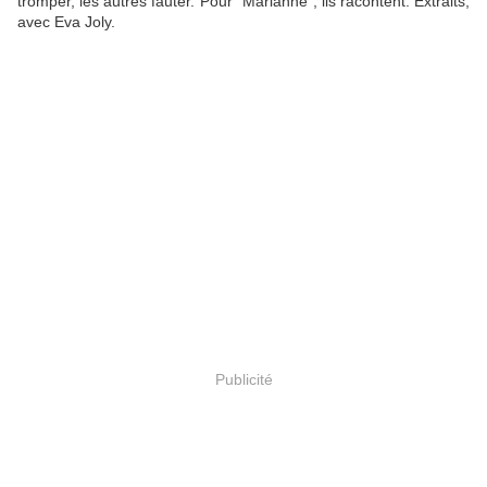
tromper, les autres fauter. Pour "Marianne", ils racontent. Extraits,
avec Eva Joly.
Publicité