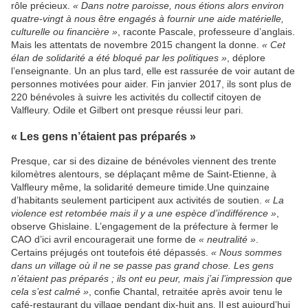
rôle précieux.
« Dans notre paroisse, nous étions alors environ
quatre-vingt à nous être engagés à fournir une aide matérielle,
culturelle ou financière »
, raconte Pascale, professeure d’anglais.
Mais les attentats de novembre 2015 changent la donne.
« Cet
élan de solidarité a été bloqué par les politiques »
, déplore
l’enseignante. Un an plus tard, elle est rassurée de voir autant de
personnes motivées pour aider. Fin janvier 2017, ils sont plus de
220 bénévoles à suivre les activités du collectif citoyen de
Valfleury. Odile et Gilbert ont presque réussi leur pari.
« Les gens n’étaient pas préparés »
Presque, car si des dizaine de bénévoles viennent des trente
kilomètres alentours, se déplaçant même de Saint-Etienne, à
Valfleury même, la solidarité demeure timide.Une quinzaine
d’habitants seulement participent aux activités de soutien.
« La
violence est retombée mais il y a une espèce d’indifférence »
,
observe Ghislaine. L’engagement de la préfecture à fermer le
CAO d’ici avril encouragerait une forme de
« neutralité »
.
Certains préjugés ont toutefois été dépassés.
« Nous sommes
dans un village où il ne se passe pas grand chose. Les gens
n’étaient pas préparés ; ils ont eu peur, mais j’ai l’impression que
cela s’est calmé »
, confie Chantal, retraitée après avoir tenu le
café-restaurant du village pendant dix-huit ans. Il est aujourd’hui