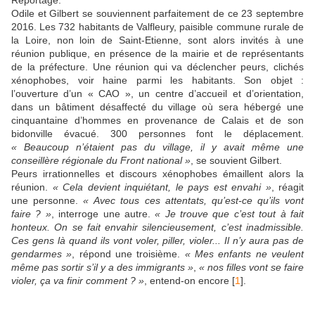
Odile et Gilbert se souviennent parfaitement de ce 23 septembre
2016. Les 732 habitants de Valfleury, paisible commune rurale de
la Loire, non loin de Saint-Etienne, sont alors invités à une
réunion publique, en présence de la mairie et de représentants
de la préfecture. Une réunion qui va déclencher peurs, clichés
xénophobes, voir haine parmi les habitants. Son objet :
l’ouverture d’un « CAO », un centre d’accueil et d’orientation,
dans un bâtiment désaffecté du village où sera hébergé une
cinquantaine d’hommes en provenance de Calais et de son
bidonville évacué. 300 personnes font le déplacement.
« Beaucoup n’étaient pas du village, il y avait même une
conseillère régionale du Front national »
, se souvient Gilbert.
Peurs irrationnelles et discours xénophobes émaillent alors la
réunion.
« Cela devient inquiétant, le pays est envahi »
, réagit
une personne.
« Avec tous ces attentats, qu’est-ce qu’ils vont
faire ? »
, interroge une autre.
« Je trouve que c’est tout à fait
honteux. On se fait envahir silencieusement, c’est inadmissible.
Ces gens là quand ils vont voler, piller, violer... Il n’y aura pas de
gendarmes »
, répond une troisième.
« Mes enfants ne veulent
même pas sortir s’il y a des immigrants »
,
« nos filles vont se faire
violer, ça va finir comment ? »
, entend-on encore
[
1
]
.