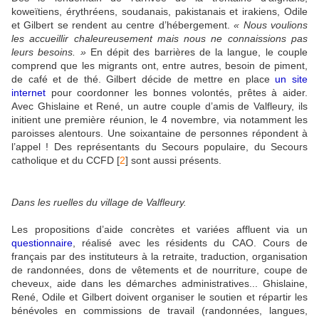
koweïtiens, érythréens, soudanais, pakistanais et irakiens, Odile
et Gilbert se rendent au centre d’hébergement.
« Nous voulions
les accueillir chaleureusement mais nous ne connaissions pas
leurs besoins. »
En dépit des barrières de la langue, le couple
comprend que les migrants ont, entre autres, besoin de piment,
de café et de thé. Gilbert décide de mettre en place
un site
internet
pour coordonner les bonnes volontés, prêtes à aider.
Avec Ghislaine et René, un autre couple d’amis de Valfleury, ils
initient une première réunion, le 4 novembre, via notamment les
paroisses alentours. Une soixantaine de personnes répondent à
l’appel ! Des représentants du Secours populaire, du Secours
catholique et du CCFD
[
2
]
sont aussi présents.
Dans les ruelles du village de Valfleury.
Les propositions d’aide concrètes et variées affluent via un
questionnaire
, réalisé avec les résidents du CAO. Cours de
français par des instituteurs à la retraite, traduction, organisation
de randonnées, dons de vêtements et de nourriture, coupe de
cheveux, aide dans les démarches administratives... Ghislaine,
René, Odile et Gilbert doivent organiser le soutien et répartir les
bénévoles en commissions de travail (randonnées, langues,