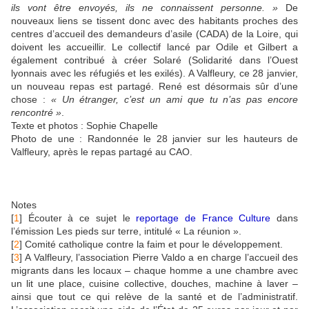
ils vont être envoyés, ils ne connaissent personne. »
De
nouveaux liens se tissent donc avec des habitants proches des
centres d’accueil des demandeurs d’asile (CADA) de la Loire, qui
doivent les accueillir. Le collectif lancé par Odile et Gilbert a
également contribué à créer Solaré (Solidarité dans l’Ouest
lyonnais avec les réfugiés et les exilés). A Valfleury, ce 28 janvier,
un nouveau repas est partagé. René est désormais sûr d’une
chose :
« Un étranger, c’est un ami que tu n’as pas encore
rencontré »
.
Texte et photos : Sophie Chapelle
Photo de une : Randonnée le 28 janvier sur les hauteurs de
Valfleury, après le repas partagé au CAO.
Notes
[
1
]
Écouter à ce sujet le
reportage de France Culture
dans
l’émission Les pieds sur terre, intitulé « La réunion ».
[
2
]
Comité catholique contre la faim et pour le développement.
[
3
]
A Valfleury, l’association Pierre Valdo a en charge l’accueil des
migrants dans les locaux – chaque homme a une chambre avec
un lit une place, cuisine collective, douches, machine à laver –
ainsi que tout ce qui relève de la santé et de l’administratif.