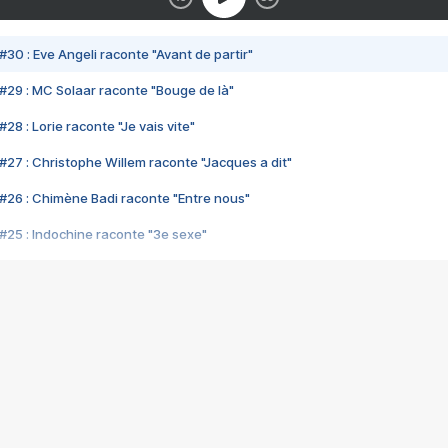
#30 : Eve Angeli raconte "Avant de partir"
#29 : MC Solaar raconte "Bouge de là"
28 : Lorie raconte "Je vais vite"
#27 : Christophe Willem raconte "Jacques a dit"
#26 : Chimène Badi raconte "Entre nous"
#25 : Indochine raconte "3e sexe"
#24 : Zaho raconte "C'est chelou"
#23 : Patrick Bruel raconte "Au café des délices"
#22 : Kyo raconte "Le chemin"
#21 : Nolwenn Leroy raconte "Cassé"
#20 : Patrick Hernandez raconte "Born to be alive"