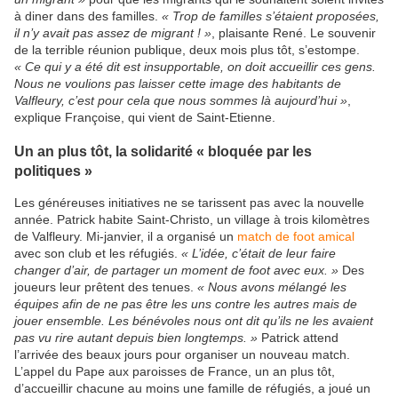
à diner dans des familles.
« Trop de familles s’étaient proposées,
il n’y avait pas assez de migrant ! »
, plaisante René. Le souvenir
de la terrible réunion publique, deux mois plus tôt, s’estompe.
« Ce qui y a été dit est insupportable, on doit accueillir ces gens.
Nous ne voulions pas laisser cette image des habitants de
Valfleury, c’est pour cela que nous sommes là aujourd’hui »
,
explique Françoise, qui vient de Saint-Etienne.
Un an plus tôt, la solidarité « bloquée par les
politiques »
Les généreuses initiatives ne se tarissent pas avec la nouvelle
année. Patrick habite Saint-Christo, un village à trois kilomètres
de Valfleury. Mi-janvier, il a organisé un
match de foot amical
avec son club et les réfugiés.
« L’idée, c’était de leur faire
changer d’air, de partager un moment de foot avec eux. »
Des
joueurs leur prêtent des tenues.
« Nous avons mélangé les
équipes afin de ne pas être les uns contre les autres mais de
jouer ensemble. Les bénévoles nous ont dit qu’ils ne les avaient
pas vu rire autant depuis bien longtemps. »
Patrick attend
l’arrivée des beaux jours pour organiser un nouveau match.
L’appel du Pape aux paroisses de France, un an plus tôt,
d’accueillir chacune au moins une famille de réfugiés, a joué un