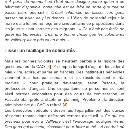
« À partir du moment où l’État nous désigne parce qu’on a un
bâtiment disponible, notre rôle est de faire en sorte que tout se
passe bien
, poursuit-il.
C’était inhumain de laisser ces gens
passer un hiver de plus dehors. »
L’élan de solidarité réjouit le
maire qui a lui-même reçu une cinquantaine de propositions dans
les jours suivant l’arrivée des migrants :
« Ce n’était pas facile de
gérer les bénévoles. C’est une bonne chose que les volontaires
de Valfleury aient pris ça en main. »
Tisser un maillage de solidarités
Mais les bonnes volontés se heurtent parfois à la rigidité des
gestionnaires du CAO
[
3
]
. Y compris lorsqu’il s’agit de les aider à
mieux lire, écrire, et parler en français. Des instituteurs bénévoles
viennent trois fois par semaine, et les résidents sont
« très
motivés »
pour pratiquer davantage, selon Pascale, la
professeure d’anglais. Une cinquantaine de personnes se sont
ainsi portées volontaires pour des cours de conversation, et
Pascale était prête à établir un planning. Problème : la direction
administrative du CAO a refusé
[
4
]
.
Les bénévoles redoutent désormais l’éparpillement des quinze
résidents restant dans différents centres d’accueil.
« Ce qui est
précieux pour eux à Valfleury c’est l’entourage
, souligne René.
Des gens qui passent, s’assoient pour boire le thé... A l’endroit où