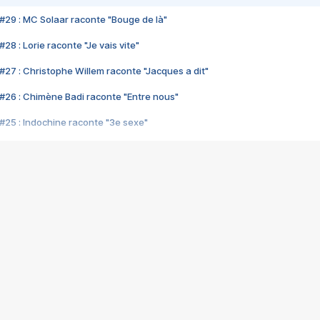
#29 : MC Solaar raconte "Bouge de là"
28 : Lorie raconte "Je vais vite"
#27 : Christophe Willem raconte "Jacques a dit"
#26 : Chimène Badi raconte "Entre nous"
#25 : Indochine raconte "3e sexe"
#24 : Zaho raconte "C'est chelou"
#23 : Patrick Bruel raconte "Au café des délices"
#22 : Kyo raconte "Le chemin"
#21 : Nolwenn Leroy raconte "Cassé"
#20 : Patrick Hernandez raconte "Born to be alive"
#19 : Lorie raconte "Près de moi"
#18 : Michael Jones raconte "A nos actes manqués" (avec Jean-Jacque