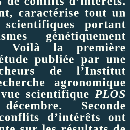
de conflits d’intérêts.
nt, caractérise tout un
 scientifiques portant
smes génétiquement
. Voilà la première
 étude
publiée par une
cheurs
de l’Institut
echerche agronomique
vue scientifique
PLOS
cembre. Seconde
onflits d’intérêts ont
nte sur les résultats de