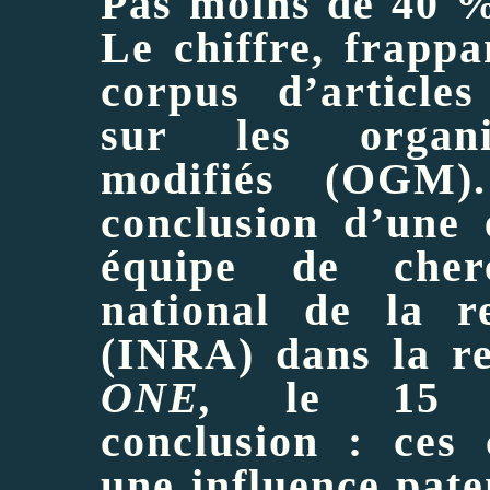
Pas moins de 40 % 
Le chiffre, frappa
corpus d’articles
sur les organi
modifiés (OGM)
conclusion d’une
équipe de cher
national de la r
(INRA) dans la re
ONE,
le 15 dé
conclusion : ces c
une influence pate