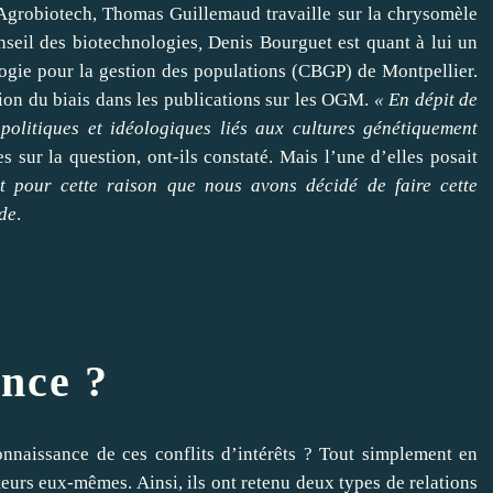
 Agrobiotech, Thomas Guillemaud travaille sur la chrysomèle
seil des biotechnologies
,
Denis Bourguet est quant à lui un
ogie
pour la gestion des populations (CBGP) de
Montpellier
.
ion du biais dans les publications sur les OGM.
« En dépit de
 politiques et idéologiques liés aux cultures génétiquement
 sur la question, ont-ils constaté. Mais l’une d’elles posait
t pour cette raison que nous avons décidé de
faire
cette
de
.
nce ?
nnaissance de ces conflits d’intérêts ? Tout simplement en
uteurs eux-mêmes. Ainsi, ils ont retenu deux types de relations