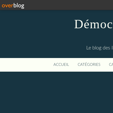
Démocr
Le blog des 
ACCUEIL
CATÉGORIES
C