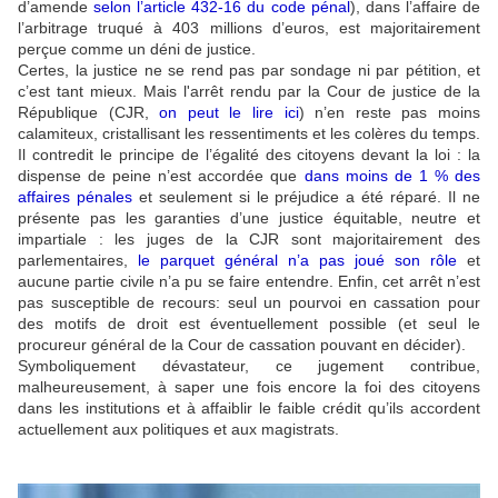
d’amende
selon l’article 432-16 du code pénal
), dans l’affaire de
l’arbitrage truqué à 403 millions d’euros, est majoritairement
perçue comme un déni de justice.
Certes, la justice ne se rend pas par sondage ni par pétition, et
c’est tant mieux. Mais l'arrêt rendu par la Cour de justice de la
République (CJR,
on peut le lire ici
) n’en reste pas moins
calamiteux, cristallisant les ressentiments et les colères du temps.
Il contredit le principe de l’égalité des citoyens devant la loi : la
dispense de peine n’est accordée que
dans moins de 1 % des
affaires pénales
et seulement si le préjudice a été réparé. Il ne
présente pas les garanties d’une justice équitable, neutre et
impartiale : les juges de la CJR sont majoritairement des
parlementaires,
le parquet général n’a pas joué son rôle
et
aucune partie civile n’a pu se faire entendre. Enfin, cet arrêt n’est
pas susceptible de recours: seul un pourvoi en cassation pour
des motifs de droit est éventuellement possible (et seul le
procureur général de la Cour de cassation pouvant en décider).
Symboliquement dévastateur, ce jugement contribue,
malheureusement, à saper une fois encore la foi des citoyens
dans les institutions et à affaiblir le faible crédit qu’ils accordent
actuellement aux politiques et aux magistrats.