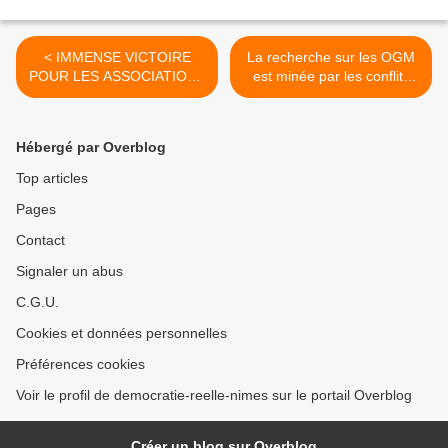
< IMMENSE VICTOIRE
La recherche sur les OGM
POUR LES ASSOCIATIONS
est minée par les conflits
– LES SEMENCES
d’intérêts - L’évaluation de
ANCIENNES NE SONT
la toxicité des OGM remise
PLUS INTERDITES EN
en cause >
Hébergé par Overblog
FRANCE
Top articles
Pages
Contact
Signaler un abus
C.G.U.
Cookies et données personnelles
Préférences cookies
Voir le profil de democratie-reelle-nimes sur le portail Overblog
Créer un blog sur Overblog