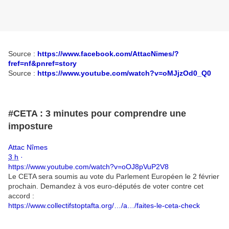
Source :
https://www.facebook.com/AttacNimes/?
fref=nf&pnref=story
Source :
https://www.youtube.com/watch?v=oMJjzOd0_Q0
#CETA : 3 minutes pour comprendre une
imposture
Attac Nîmes
3 h
·
https://www.youtube.com/watch?v=oOJ8pVuP2V8
Le CETA sera soumis au vote du Parlement Européen le 2 février
prochain. Demandez à vos euro-députés de voter contre cet
accord :
https://www.collectifstoptafta.org/…/a…/faites-le-ceta-check